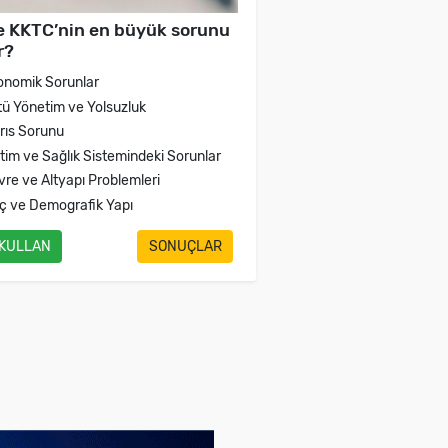
e KKTC’nin en büyük sorunu
r?
onomik Sorunlar
tü Yönetim ve Yolsuzluk
brıs Sorunu
itim ve Sağlık Sistemindeki Sorunlar
vre ve Altyapı Problemleri
ç ve Demografik Yapı
 KULLAN
SONUÇLAR