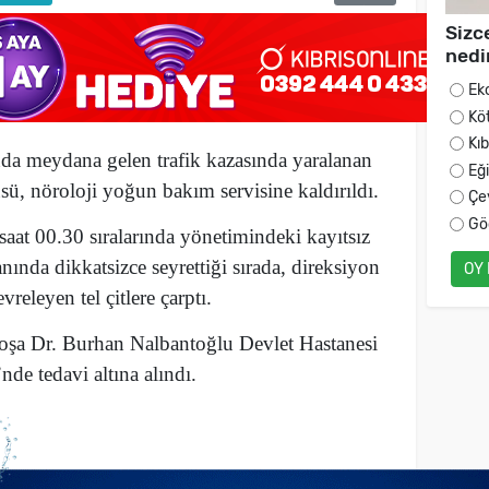
Sizc
nedi
Ek
Kö
Kı
da meydana gelen trafik kazasında yaralanan
Eğ
sü, nöroloji yoğun bakım servisine kaldırıldı.
Çe
Gö
aat 00.30 sıralarında yönetimindeki kayıtsız
nında dikkatsizce seyrettiği sırada, direksiyon
OY
releyen tel çitlere çarptı.
oşa Dr. Burhan Nalbantoğlu Devlet Hastanesi
de tedavi altına alındı.