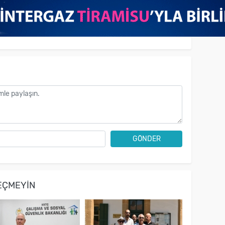
GÖNDER
EÇMEYIN