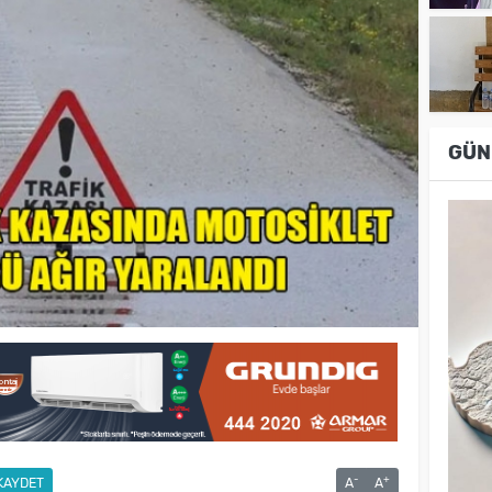
GÜN
-
+
KAYDET
A
A