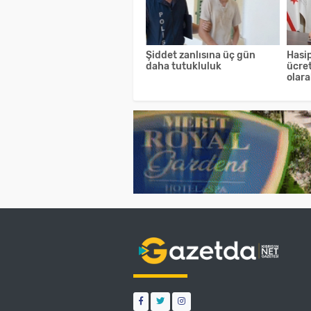
Şiddet zanlısına üç gün
Hasip
daha tutukluluk
ücret
olara