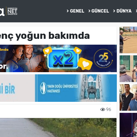
GENEL
GÜNCEL
DÜNYA
genç yoğun bakımda
96