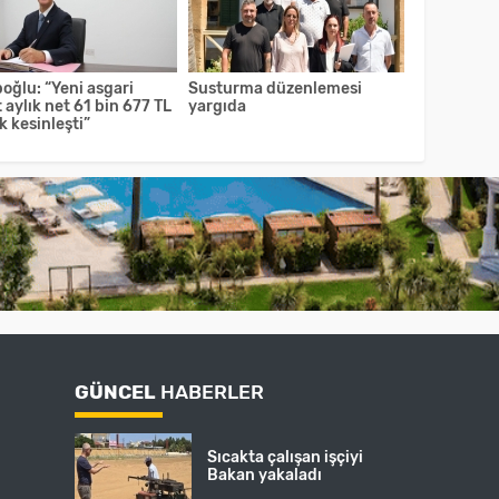
oğlu: “Yeni asgari
Susturma düzenlemesi
 aylık net 61 bin 677 TL
yargıda
k kesinleşti”
GÜNCEL
HABERLER
Sıcakta çalışan işçiyi
Bakan yakaladı