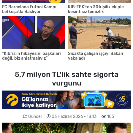
FC Barcelona Futbol Kampı
KIB-TEK'ten 20 kişilik ekiple
Lefkoşa’da Başlıyor
kesintisiz temizlik
“Kıbrıs’ın hikâyesini başkaları
Sıcakta çalışan işçiyi Bakan
değil, biz anlatmalıyız”
yakaladı
5,7 milyon TL'lik sahte sigorta
vurgunu
Güncel
03 Haziran 2026 - 18:13
105