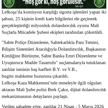
Lefkoşa’da komisyon karşılığı sigorta işlemleri yapan iki
şahsın, 25 kişinin kredi kartı bilgilerini ele geçirerek
gerçekleştirdiği milyonluk dolandırıcılık oyunu Mali
Suçlarla Mücadele Şubesi ekipleri tarafından çökertildi.
"Sahte Poliçe Düzenleme, Sahtekarlıkla Para Temini,
Bilişim Sistemleri Aracılığıyla Dolandırıcılık, Başkasının
Kimliğine Bürünme, Sahte Banka Emri Düzenleme ve
Uyuşturucu Madde Tasarrufu" suçlamalarıyla tutuklanan
zanlılar isminin baş harfleri B.Y. ve Y.B.,
bugün mahkeme huzuruna çıkarıldı.
Lefkoşa Kaza Mahkemesi’nde meseleyle ilgili olguları
aktaran Mali Şube polisi Berk Çakır, dijital dolandırıcılık
mekanizmasının detaylarını paylaştı.
Verilen şahadete göre, zanlılar 21 Nisan - 5 Mayıs 2026