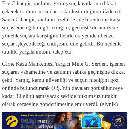
Ece Cihangir, zanlının geçmiş suç kayıtlarına dikkat
çekerek toplum açısından risk oluşturduğunu ifade etti.
Savcı Cihangir, zanlının özellikle aile bireylerine karşı
suç işleme eğilimi gösterdiğini, geçmişte de annesine
yönelik suçlara karıştığını belirterek yeniden benzer
suçlar işleyebileceği endişesini dile getirdi. Bu nedenle
tutuklu yargılanmasını talep etti.
Girne Kaza Mahkemesi Yargıcı Mine G. Serden, işlenen
suçların vahametine ve zanlının sabıka geçmişine dikkat
çekti. Yargıç, kamu güvenliği ve suçun niteliğini göz
önünde bulundurarak O.Ş.’nin davaları görüşülünceye
kadar 30 günü aşmayacak şekilde hükümsüz tutuklu
olarak cezaevine gönderilmesine emir verdi. (giynik)