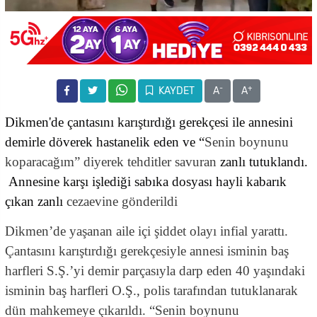
-
+
KAYDET
A
A
Dikmen'de çantasını karıştırdığı gerekçesi ile annesini
demirle döverek hastanelik eden ve “
Senin boynunu
koparacağım” diyerek tehditler savuran
zanlı tutuklandı.
Annesine karşı işlediği sabıka dosyası hayli kabarık
çıkan zanlı
cezaevine gönderildi
Dikmen’de yaşanan aile içi şiddet olayı infial yarattı.
Çantasını karıştırdığı gerekçesiyle annesi isminin baş
harfleri S.Ş.’yi demir parçasıyla darp eden 40 yaşındaki
isminin baş harfleri O.Ş., polis tarafından tutuklanarak
dün mahkemeye çıkarıldı. “Senin boynunu