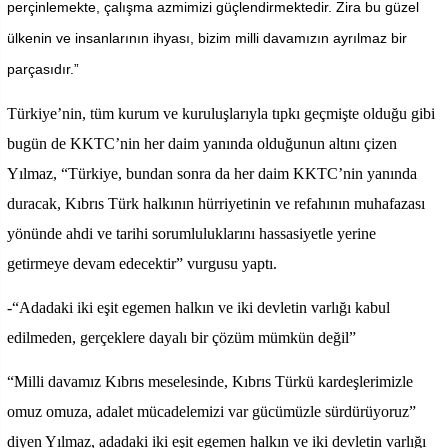
perçinlemekte, çalışma azmimizi güçlendirmektedir. Zira bu güzel
ülkenin ve insanlarının ihyası, bizim milli davamızın ayrılmaz bir
parçasıdır.”
Türkiye’nin, tüm kurum ve kuruluşlarıyla tıpkı geçmişte olduğu gibi
bugün de KKTC’nin her daim yanında olduğunun altını çizen
Yılmaz, “Türkiye, bundan sonra da her daim KKTC’nin yanında
duracak, Kıbrıs Türk halkının hürriyetinin ve refahının muhafazası
yönünde ahdi ve tarihi sorumluluklarını hassasiyetle yerine
getirmeye devam edecektir” vurgusu yaptı.
-“Adadaki iki eşit egemen halkın ve iki devletin varlığı kabul
edilmeden, gerçeklere dayalı bir çözüm mümkün değil”
“Milli davamız Kıbrıs meselesinde, Kıbrıs Türkü kardeşlerimizle
omuz omuza, adalet mücadelemizi var gücümüzle sürdürüyoruz”
diyen Yılmaz, adadaki iki eşit egemen halkın ve iki devletin varlığı