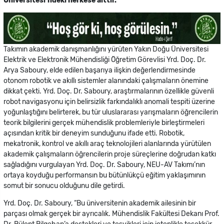
Üniversitesi’ndeki herkese aittir.”
Takımın akademik danışmanlığını yürüten Yakın Doğu Üniversitesi
Elektrik ve Elektronik Mühendisliği Öğretim Görevlisi Yrd. Doç. Dr.
Arya Saboury, elde edilen başarıya ilişkin değerlendirmesinde
otonom robotik ve akıllı sistemler alanındaki çalışmaların önemine
dikkat çekti. Yrd. Doç. Dr. Saboury, araştırmalarının özellikle güvenli
robot navigasyonu için belirsizlik farkındalıklı anomali tespiti üzerine
yoğunlaştığını belirterek, bu tür uluslararası yarışmaların öğrencilerin
teorik bilgilerini gerçek mühendislik problemleriyle birleştirmeleri
açısından kritik bir deneyim sunduğunu ifade etti. Robotik,
mekatronik, kontrol ve akıllı araç teknolojileri alanlarında yürütülen
akademik çalışmaların öğrencilerin proje süreçlerine doğrudan katkı
sağladığını vurgulayan Yrd. Doç. Dr. Saboury, NEU-AV Takımı’nın
ortaya koyduğu performansın bu bütünlükçü eğitim yaklaşımının
somut bir sonucu olduğunu dile getirdi.
Yrd. Doç. Dr. Saboury, “Bu üniversitenin akademik ailesinin bir
parçası olmak gerçek bir ayrıcalık. Mühendislik Fakültesi Dekanı Prof.