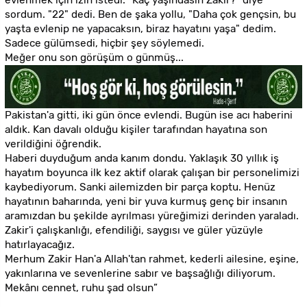
sordum. "22" dedi. Ben de
ş
aka yollu, "Daha çok gençsin, bu
ya
ş
ta evlenip ne yapacaksın, biraz hayatını ya
ş
a" dedim.
Sadece gülümsedi, hiçbir
ş
ey söylemedi.
Me
ğ
er onu son görü
ş
üm o günmü
ş
...
Pakistan'a gitti, iki gün önce evlendi. Bugün ise acı haberini
aldık. Kan davalı oldu
ğ
u ki
ş
iler tarafından hayatına son
verildi
ğ
ini ö
ğ
rendik.
Haberi duydu
ğ
um anda kanım dondu. Yakla
ş
ık 30 yıllık i
ş
hayatım boyunca ilk kez aktif olarak çalı
ş
an bir personelimizi
kaybediyorum. Sanki ailemizden bir parça koptu. Henüz
hayatının baharında, yeni bir yuva kurmu
ş
genç bir insanın
aramızdan bu
ş
ekilde ayrılması yüre
ğ
imizi derinden yaraladı.
Zakir'i çalı
ş
kanlı
ğ
ı, efendili
ğ
i, saygısı ve güler yüzüyle
hatırlayaca
ğ
ız.
Merhum Zakir Han'a Allah'tan rahmet, kederli ailesine, e
ş
ine,
yakınlarına ve sevenlerine sabır ve ba
ş
sa
ğ
lı
ğ
ı diliyorum.
Mekânı cennet, ruhu
ş
ad olsun”