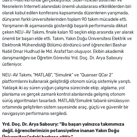
Saint-Malo kentinde gerçekleştirildi. Siber-fiziksel sistemler ve
Nesnelerin İnterneti alanındaki önemli uluslararası etkinliklerden biri
olarak kabul edilen konferans kapsamında düzenlenen yarışmada,
dünyanın farklı üniversitelerinden toplam 90 takım mücadele etti.
Yarışmanın ilk aşamasında gösterdiği başarılı performansla dikkat
çeken NEU-AV Takımı, finale kalan 10 seçkin ekip arasında yer alarak
önemli bir başarı elde etti. Takım, Yakın Doğu Üniversitesi Elektrik ve
Elektronik Mühendisliği Bölümü dördüncü sınıf öğrencileri Bashar
Nabil Omar Hudhud ile Md. Arafat’tan oluşuyor. Ekibin akademik
danışmanlığını ise Öğretim Görevlisi Yrd. Doç. Dr. Arya Saboury
üstleniyor.
NEU-AV Takımı, “MATLAB”, “Simulink” ve “Quanser QCar 2”
platformlarını kullanarak geliştirdiği otonom sürüş sistemiyle yarıştı.
Yaklaşık iki ay süren yoğun çalışma sürecinde ekip; algılama, yol
planlama ve gerçek zamanlı kontrol alanlarında gelişmiş otonom
sürüş algoritmaları tasarladı. MATLAB/Simulink tabanlı simülasyon
ortamında geliştirilen sistem sayesinde araç, güçlü ve güvenilir bir
navigasyon performansı sergiledi.
Yrd. Doç. Dr. Arya Saboury: “Bu başarı yalnızca takımımıza
değil, öğrencilerimizin potansiyeline inanan Yakın Doğu