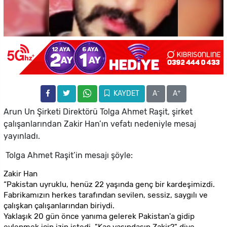
-
+
KAYDET
A
A
Arun Un Şirketi Direktörü Tolga Ahmet Raşit, şirket
çalışanlarından Zakir Han’ın vefatı nedeniyle mesaj
yayınladı.
Tolga Ahmet Raşit’in mesajı şöyle:
Zakir Han
“Pakistan uyruklu, henüz 22 ya
ş
ında genç bir karde
ş
imizdi.
Fabrikamızın herkes tarafından sevilen, sessiz, saygılı ve
çalı
ş
kan çalı
ş
anlarından biriydi.
Yakla
ş
ık 20 gün önce yanıma gelerek Pakistan'a gidip
evlenmek için izin istedi. "Kaç ya
ş
ındasın Zakir?" diye