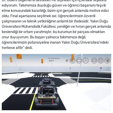
Dr. Bülent Bilgehan’a destekleri ve teşvikleri için içtenlikle teşekkür
ediyorum. Takımımıza duyduğu güven ve öğrenci başarısını teşvik
etme konusundaki kararlılığı, bizim için gerçek anlamda motive edici
oldu. Final aşamasına seçilmek ise; öğrencilerimizin özverili
çalışmasının ve teknik yetkinliğinin anlamlı bir ifadesidir. Yakın Doğu
Üniversitesi Mühendislik Fakültesi, yeniliğin ve hırsın gerçek anlamda
beslendiği bir ortam yaratmıştır; bu kurumun bir parçası olmaktan
onur duyuyorum. Bu başarı yalnızca takımımıza değil,
öğrencilerimizin potansiyeline inanan Yakın Doğu Üniversitesi’ndeki
herkese aittir” dedi.