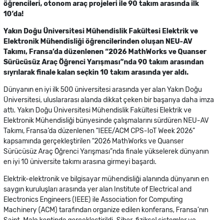
öğrencileri, otonom araç projeleri ile 90 takım arasında ilk
10’da!
Yakın Doğu Üniversitesi Mühendislik Fakültesi Elektrik ve
Elektronik Mühendisliği öğrencilerinden oluşan NEU-AV
Takımı, Fransa’da düzenlenen “2026 MathWorks ve Quanser
Sürücüsüz Araç Öğrenci Yarışması”nda 90 takım arasından
sıyrılarak finale kalan seçkin 10 takım arasında yer aldı.
Dünyanın en iyi ilk 500 üniversitesi arasında yer alan Yakın Doğu
Üniversitesi, uluslararası alanda dikkat çeken bir başarıya daha imza
attı. Yakın Doğu Üniversitesi Mühendislik Fakültesi Elektrik ve
Elektronik Mühendisliği bünyesinde çalışmalarını sürdüren NEU-AV
Takımı, Fransa’da düzenlenen “IEEE/ACM CPS-IoT Week 2026”
kapsamında gerçekleştirilen “2026 MathWorks ve Quanser
Sürücüsüz Araç Öğrenci Yarışması”nda finale yükselerek dünyanın
en iyi 10 üniversite takımı arasına girmeyi başardı.
Elektrik-elektronik ve bilgisayar mühendisliği alanında dünyanın en
saygın kuruluşları arasında yer alan Institute of Electrical and
Electronics Engineers (IEEE) ile Association for Computing
Machinery (ACM) tarafından organize edilen konferans, Fransa’nın