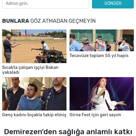
GÖNDER
BUNLARA
GÖZ ATMADAN GEÇMEYIN
Tecavüze toplam 55 yıl hapis
Sıcakta çalışan işçiyi Bakan
yakaladı
Genç kadını bıçakla takip etmiş
Girne Fest için geri sayım
Demirezen’den sağlığa anlamlı katkı