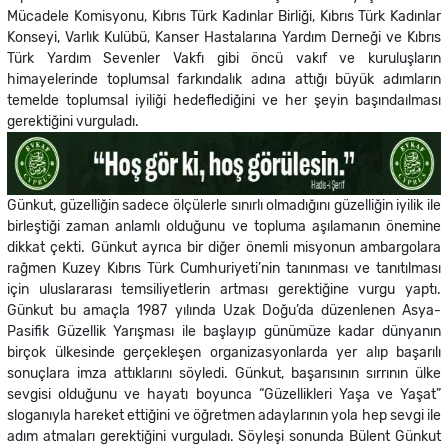
Mücadele Komisyonu, Kıbrıs Türk Kadınlar Birliği, Kıbrıs Türk Kadınlar
Konseyi, Varlık Kulübü, Kanser Hastalarına Yardım Derneği ve Kıbrıs
Türk Yardım Sevenler Vakfı gibi öncü vakıf ve kuruluşların
himayelerinde toplumsal farkındalık adına attığı büyük adımların
temelde toplumsal iyiliği hedeflediğini ve her şeyin başındaılması
gerektiğini vurguladı.
Günkut, güzelliğin sadece ölçülerle sınırlı olmadığını güzelliğin iyilik ile
birleştiği zaman anlamlı olduğunu ve topluma aşılamanın önemine
dikkat çekti. Günkut ayrıca bir diğer önemli misyonun ambargolara
rağmen Kuzey Kıbrıs Türk Cumhuriyeti’nin tanınması ve tanıtılması
için uluslararası temsiliyetlerin artması gerektiğine vurgu yaptı.
Günkut bu amaçla 1987 yılında Uzak Doğu’da düzenlenen Asya-
Pasifik Güzellik Yarışması ile başlayıp günümüze kadar dünyanın
birçok ülkesinde gerçekleşen organizasyonlarda yer alıp başarılı
sonuçlara imza attıklarını söyledi. Günkut, başarısının sırrının ülke
sevgisi olduğunu ve hayatı boyunca “Güzellikleri Yaşa ve Yaşat”
sloganıyla hareket ettiğini ve öğretmen adaylarının yola hep sevgi ile
adım atmaları gerektiğini vurguladı. Söyleşi sonunda Bülent Günkut