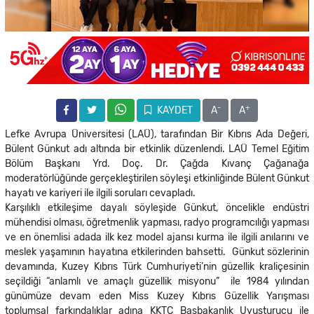
-
+
KAYDET
A
A
Lefke Avrupa Üniversitesi (LAÜ), tarafından Bir Kıbrıs Ada Değeri,
Bülent Günkut adı altında bir etkinlik düzenlendi. LAÜ Temel Eğitim
Bölüm Başkanı Yrd. Doç. Dr. Çağda Kıvanç Çağanağa
moderatörlüğünde gerçekleştirilen söyleşi etkinliğinde Bülent Günkut
hayatı ve kariyeri ile ilgili soruları cevapladı.
Karşılıklı etkileşime dayalı söyleşide Günkut, öncelikle endüstri
mühendisi olması, öğretmenlik yapması, radyo programcılığı yapması
ve en önemlisi adada ilk kez model ajansı kurma ile ilgili anılarını ve
meslek yaşamının hayatına etkilerinden bahsetti. Günkut sözlerinin
devamında, Kuzey Kıbrıs Türk Cumhuriyeti’nin güzellik kraliçesinin
seçildiği “anlamlı ve amaçlı güzellik misyonu” ile 1984 yılından
günümüze devam eden Miss Kuzey Kıbrıs Güzellik Yarışması
toplumsal farkındalıklar adına KKTC Başbakanlık Uyuşturucu ile