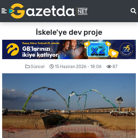
İskele'ye dev proje
Güncel
15 Haziran 2026 - 18:06
87