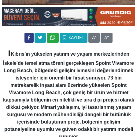
-
+
KAYDET
A
A
ı
Kıbrıs’ın yükselen yatırım ve yaşam merkezlerinden
İskele'de temel atma töreni gerçekleşen Spoint Vivamore
Long Beach, bölgedeki gelişim ivmesini değerlendirmek
isteyenler için önemli bir fırsat sunuyor.
73 bin
metrekarelik inşaat alanı üzerinde yükselen Spoint
Vivamore Long Beach, çok geniş bir ürün ve hizmet
kapsamıyla bölgenin en nitelikli ve sıra dışı projesi olarak
dikkat çekiyor.
Mimari yaklaşımı, iyi tasarlanmış yaşam
kurgusu ve modern mühendisliği dengeli bir bütünlük
içerisinde buluşturan proje,
bölgenin gelişim
potansiyeline uyumlu ve güven odaklı bir yatırım modeli
sunuyor.