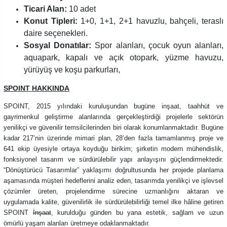
Ticari Alan:
10 adet
Konut Tipleri:
1+0, 1+1, 2+1 havuzlu, bahçeli, teraslı
daire seçenekleri.
Sosyal Donatılar:
Spor alanları, çocuk oyun alanları,
aquapark, kapalı ve açık otopark, yüzme havuzu,
yürüyüş ve koşu parkurları,
SPOINT HAKKINDA
SPOINT, 2015 yılındaki kuruluşundan bugüne inşaat, taahhüt ve
gayrimenkul geliştirme alanlarında gerçekleştirdiği projelerle sektörün
yenilikçi ve güvenilir temsilcilerinden biri olarak konumlanmaktadır. Bugüne
kadar 217’nin üzerinde mimari plan, 28’den fazla tamamlanmış proje ve
641 ekip üyesiyle ortaya koyduğu birikim; şirketin modern mühendislik,
fonksiyonel tasarım ve sürdürülebilir yapı anlayışını güçlendirmektedir.
“Dönüştürücü Tasarımlar” yaklaşımı doğrultusunda her projede planlama
aşamasında müşteri hedeflerini analiz eden, tasarımda yenilikçi ve işlevsel
çözümler üreten, projelendirme sürecine uzmanlığını aktaran ve
uygulamada kalite, güvenilirlik ile sürdürülebilirliği temel ilke hâline getiren
SPOINT
İnşaat
, kurulduğu günden bu yana estetik, sağlam ve uzun
ömürlü yaşam alanları üretmeye odaklanmaktadır.