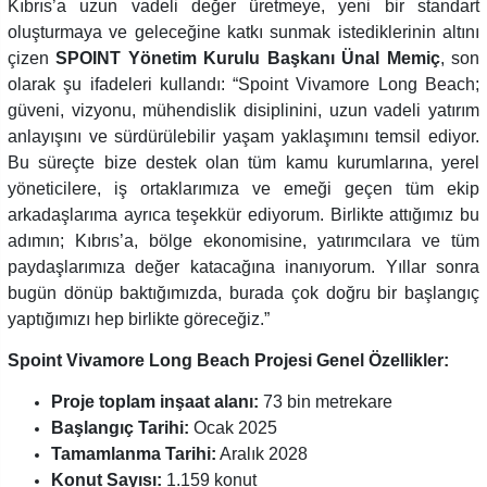
Kıbrıs’a uzun vadeli değer üretmeye, yeni bir standart
oluşturmaya ve geleceğine katkı sunmak istediklerinin altını
çizen
SPOINT Yönetim Kurulu Başkanı Ünal Memiç
, son
olarak şu ifadeleri kullandı: “Spoint Vivamore Long Beach;
güveni, vizyonu, mühendislik disiplinini, uzun vadeli yatırım
anlayışını ve sürdürülebilir yaşam yaklaşımını temsil ediyor.
Bu süreçte bize destek olan tüm kamu kurumlarına, yerel
yöneticilere, iş ortaklarımıza ve emeği geçen tüm ekip
arkadaşlarıma ayrıca teşekkür ediyorum. Birlikte attığımız bu
adımın; Kıbrıs’a, bölge ekonomisine, yatırımcılara ve tüm
paydaşlarımıza değer katacağına inanıyorum. Yıllar sonra
bugün dönüp baktığımızda, burada çok doğru bir başlangıç
yaptığımızı hep birlikte göreceğiz.”
Spoint Vivamore Long Beach Projesi Genel Özellikler:
Proje toplam inşaat alanı:
73 bin metrekare
Başlangıç Tarihi:
Ocak 2025
Tamamlanma Tarihi:
Aralık 2028
Konut Sayısı:
1.159 konut