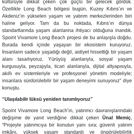
kültürüyle dikkat çeken çok güçlü bir gelecek gördük.
Özellikle Long Beach bölgesi bugün, Kuzey Kıbrıs’ın ve
Akdeniz’in yükselen yaşam ve yatırım merkezlerinden biri
haline geliyor. Tam da bu noktada, Kıbrıs’ın dünya
standartlarında yaşam alanlarına ihtiyacı olduğuna inandık.
Spoint Vivamore Long Beach projesi de bu anlayışla doğdu.
Burada kendi içinde yaşayan bir ekosistem kuruyoruz.
İnsanların sadece yaşadığı değil, aidiyet hissettiği bir yaşam
alanı tasarlıyoruz. Yürüyüş alanlarıyla, sosyal yaşam
kurgusuyla, peyzajıyla, ticari alanlarıyla, dijital altyapısıyla,
akıllı ev sistemleriyle ve profesyonel yönetim modeliyle;
insanlara sürdürülebilir bir yaşam deneyimi sunuyoruz” diye
konuştu.
“Ulaşılabilir lüksü yeniden tanımlıyoruz”
Spoint Vivamore Long Beach’in, yatırımcı davranışlarındaki
değişime de yanıt verdiğine dikkat çeken
Ünal
Memiç
,
“Projeyle yatırımcıya bir konutun yanı sıra; güvenli yatırım
imkânı, yüksek yaşam standardı ve öngörülebilirlik