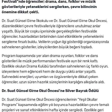
Festivali”nde öğrenciler; drama, dans, folklor ve müzik
gösterileriyle yeteneklerini sergilerken, çevre bilincinin
önemine dikkat çekti.
Dr. Suat Günsel Girne İlkokulu ve Dr. Suat Günsel Girne Okul Öncesi,
düzenledikleri çevre festivalleriyle öğrencilere unutulmaz anlar
yaşattı. Büyük bir coşku içerisinde gerçekleştirilen festivalde
öğrenciler, hazırladıkları birbirinden özel etkinliklerle yeteneklerini
sergileme fırsatı buldu. Velilerin yoğun ilgi gösterdiği organizasyonda
sahnelenen gösteriler, izleyicilerden büyük beğeni topladı.
Program kapsamında yer alan drama oyunları, folklor ve dans
gösterileri ile müzik performansları festivale ayrı bir renk kattı.
Özellikle okulun Drama Kulübü tarafından sahnelenen üç farklı oyun,
izleyenlere hem eğlenceli hem de duygu yüklü anlar yaşattı.
Sahnedeki enerjileri, uyumları ve özgüvenleriyle dikkat çeken
öğrenciler, uzun süren hazırlık süreçlerinin karşılığını alkışlarla aldı.
Dr. Suat Günsel Girne Okul Öncesi’ne Silver Bayrak Ödülü
Dr. Suat Günsel Girne Okul Öncesi öğrencilerinin “Yeşil Okullar
Programı” kapsamında eğitim yılı boyunca hazırladıkları çevre temalı
projeleri ve sanat etkinliklerini hafta içinde sergiledi. Özellikle geri