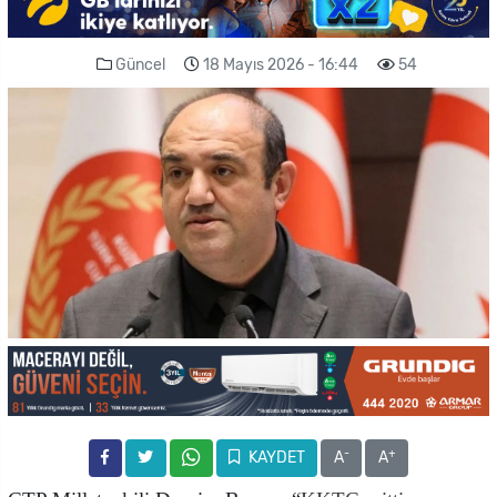
Güncel
18 Mayıs 2026 - 16:44
54
-
+
KAYDET
A
A