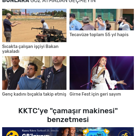
BUNLARA
GÖZ ATMADAN GEÇMEYIN
Tecavüze toplam 55 yıl hapis
Sıcakta çalışan işçiyi Bakan
yakaladı
Genç kadını bıçakla takip etmiş
Girne Fest için geri sayım
KKTC’ye "çamaşır makinesi"
benzetmesi