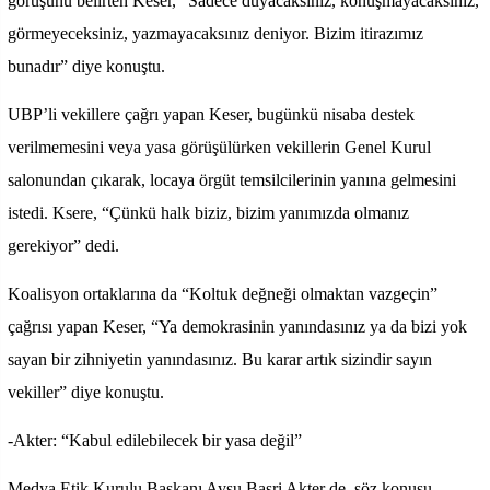
görüşünü belirten Keser, “Sadece duyacaksınız, konuşmayacaksınız,
görmeyeceksiniz, yazmayacaksınız deniyor. Bizim itirazımız
bunadır” diye konuştu.
UBP’li vekillere çağrı yapan Keser, bugünkü nisaba destek
verilmemesini veya yasa görüşülürken vekillerin Genel Kurul
salonundan çıkarak, locaya örgüt temsilcilerinin yanına gelmesini
istedi. Ksere, “Çünkü halk biziz, bizim yanımızda olmanız
gerekiyor” dedi.
Koalisyon ortaklarına da “Koltuk değneği olmaktan vazgeçin”
çağrısı yapan Keser, “Ya demokrasinin yanındasınız ya da bizi yok
sayan bir zihniyetin yanındasınız. Bu karar artık sizindir sayın
vekiller” diye konuştu.
-Akter: “Kabul edilebilecek bir yasa değil”
Medya Etik Kurulu Başkanı Aysu Basri Akter de, söz konusu