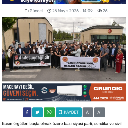
Güncel
25 Mayıs 2026 - 14:09
26
-
+
KAYDET
A
A
Basın örgütleri başta olmak üzere bazı siyasi parti, sendika ve sivil