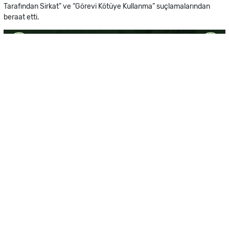
Tarafından Sirkat” ve “Görevi Kötüye Kullanma” suçlamalarından
beraat etti.
Özgür Gazete Genel Yayın Yönetmeni Pınar Barut'un davanın
görüşüldüğü İskele Ağır Ceza Mahkemesi’nden aktardığına göre, Ağır
Ceza Heyeti kararını beraat yönünde açıkladı.
Öte yandan kamuoyunda “depo davası olarak” bilinen davanın
kararının açıklanmasının ardından duygusal anlar yaşandı, Ahmet
Latif gözyaşlarına hakim olamadı. Mahkeme önünde kısa bir
açıklama yapan Latif, şu ifadeleri kullandı:
“Gözyaşlarıma hakim olamadığım için kusuruma bakmayın. Eşime
çocuklarıma bin bir türlü hakaret ettiler. Anlatacak çok şey var. Fakat
yerel yönetimlerin hizmetlerle ilgili çok daha önemli işleri var. Bu
dava sürecinde insafsızca 6 senemiz gitti. Herkesin takdir etti
Mesarya’yı yaratmak için canla başla çalışmaya devam edeceğiz.”