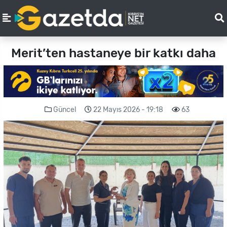
Merit’ten hastaneye bir katkı daha
Güncel
22 Mayıs 2026 - 19:18
63