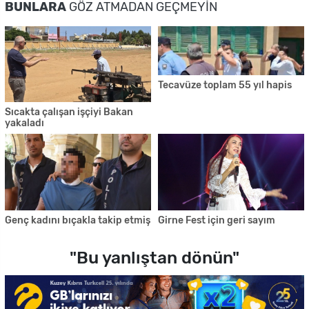
BUNLARA
GÖZ ATMADAN GEÇMEYIN
Tecavüze toplam 55 yıl hapis
Sıcakta çalışan işçiyi Bakan
yakaladı
Genç kadını bıçakla takip etmiş
Girne Fest için geri sayım
"Bu yanlıştan dönün"