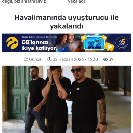
değil, biz anlatmalıyız”
yakaladı
Havalimanında uyuşturucu ile
yakalandı
Güncel
02 Haziran 2026 - 16:30
39