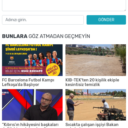
GÖNDER
BUNLARA
GÖZ ATMADAN GEÇMEYIN
FC Barcelona Futbol Kampı
KIB-TEK'ten 20 kişilik ekiple
Lefkoşa’da Başlıyor
kesintisiz temizlik
“Kıbrıs’ın hikâyesini başkaları
Sıcakta çalışan işçiyi Bakan