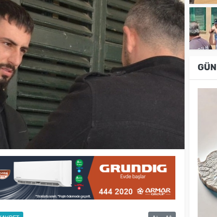
GÜN
-
+