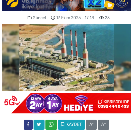
Güncel
13 Ekim 2025 - 17:18
23
-
+
KAYDET
A
A