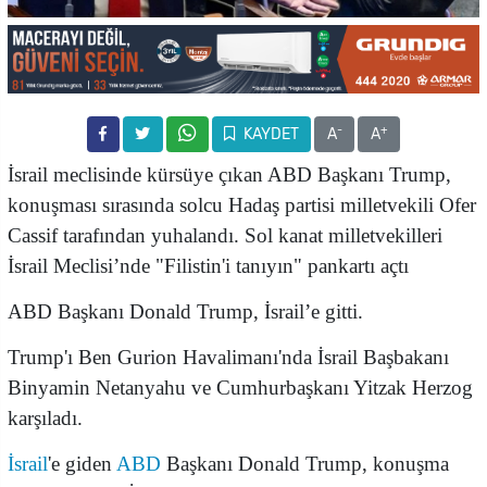
-
+
KAYDET
A
A
İsrail meclisinde kürsüye çıkan ABD Başkanı Trump,
konuşması sırasında solcu Hadaş partisi milletvekili Ofer
Cassif tarafından yuhalandı. Sol kanat milletvekilleri
İsrail Meclisi’nde "Filistin'i tanıyın" pankartı açtı
ABD Başkanı Donald Trump, İsrail’e gitti.
Trump'ı Ben Gurion Havalimanı'nda İsrail Başbakanı
Binyamin Netanyahu ve Cumhurbaşkanı Yitzak Herzog
karşıladı.
İsrail
'e giden
ABD
Başkanı Donald Trump, konuşma