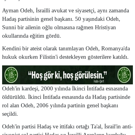
Ayman Odeh, İsrailli avukat ve siyasetçi, aynı zamanda
Hadaş partisinin genel başkanı. 50 yaşındaki Odeh,
Sunni bir ailenin oğlu olmasına rağmen Hristiyan
okullarında eğitim gördü.
Kendini bir ateist olarak tanımlayan Odeh, Romanya'da
hukuk okurken Filistin'i destekleyen gösterilere katıldı.
Odeh'in kardeşi, 2000 yılında İkinci İntifada esnasında
öldürüldü. İkinci İntifada esnasında da Hadaş partisinde
rol alan Odeh, 2006 yılında partinin genel başkanı
seçildi.
Odeh'in partisi Hadaş ve ittifakı ortağı Ta'al, İsrail'in anti-
siyonist sol partisi Hadaş ve İsrailli Arapların kurduğu