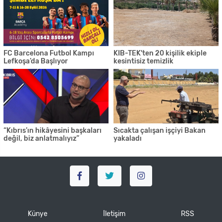
FC Barcelona Futbol Kampı
KIB-TEK'ten 20 kişilik ekiple
Lefkoşa’da Başlıyor
kesintisiz temizlik
“Kıbrıs’ın hikâyesini başkaları
Sıcakta çalışan işçiyi Bakan
değil, biz anlatmalıyız”
yakaladı
Künye
İletişim
RSS