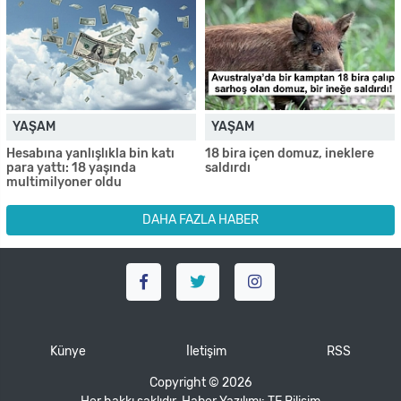
YAŞAM
YAŞAM
Hesabına yanlışlıkla bin katı
18 bira içen domuz, ineklere
para yattı: 18 yaşında
saldırdı
multimilyoner oldu
DAHA FAZLA HABER
Künye
İletişim
RSS
Copyright © 2026