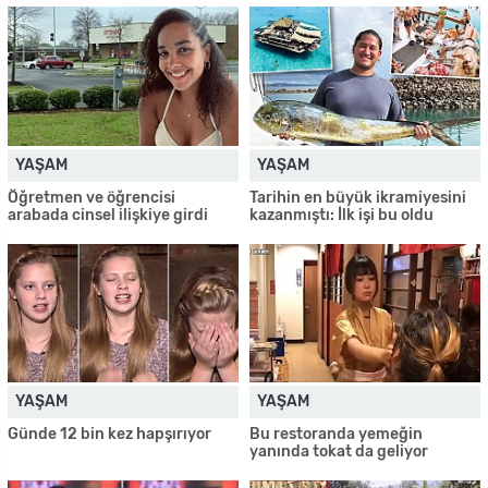
YAŞAM
YAŞAM
Öğretmen ve öğrencisi
Tarihin en büyük ikramiyesini
arabada cinsel ilişkiye girdi
kazanmıştı: İlk işi bu oldu
YAŞAM
YAŞAM
Günde 12 bin kez hapşırıyor
Bu restoranda yemeğin
yanında tokat da geliyor