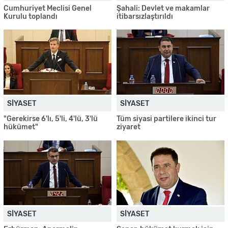
Cumhuriyet Meclisi Genel
Şahali: Devlet ve makamlar
Kurulu toplandı
itibarsızlaştırıldı
SIYASET
SIYASET
"Gerekirse 6'lı, 5'li, 4'lü, 3'lü
Tüm siyasi partilere ikinci tur
hükümet"
ziyaret
SIYASET
SIYASET