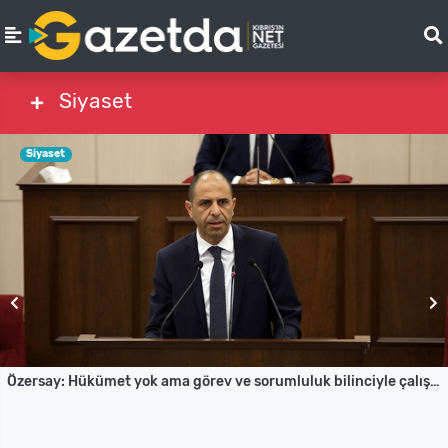
Siyaset
Siyaset
Özersay: Hükümet yok ama görev ve sorumluluk bilinciyle çalışıyoruz