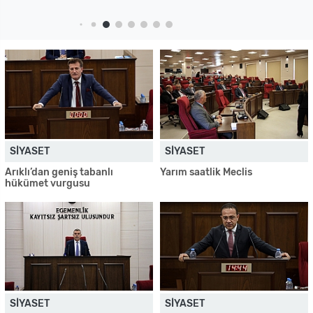
SIYASET
SIYASET
Arıklı’dan geniş tabanlı
Yarım saatlik Meclis
hükümet vurgusu
SIYASET
SIYASET