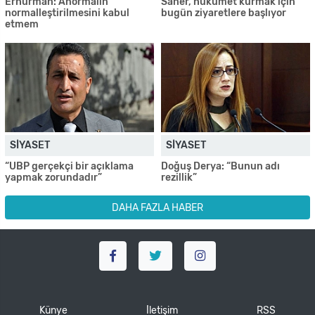
Erhürman: Anormalin
Saner, hükümet kurmak için
normalleştirilmesini kabul
bugün ziyaretlere başlıyor
etmem
SIYASET
SIYASET
“UBP gerçekçi bir açıklama
Doğuş Derya: “Bunun adı
yapmak zorundadır”
rezillik”
DAHA FAZLA HABER
Künye
İletişim
RSS