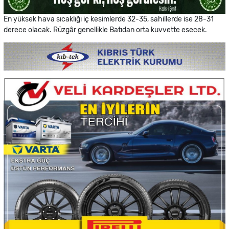
En yüksek hava sıcaklığı iç kesimlerde 32-35, sahillerde ise 28-31
derece olacak. Rüzgâr genellikle Batıdan orta kuvvette esecek.