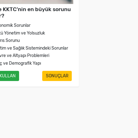
e KKTC’nin en büyük sorunu
r?
onomik Sorunlar
tü Yönetim ve Yolsuzluk
brıs Sorunu
itim ve Sağlık Sistemindeki Sorunlar
vre ve Altyapı Problemleri
ç ve Demografik Yapı
 KULLAN
SONUÇLAR