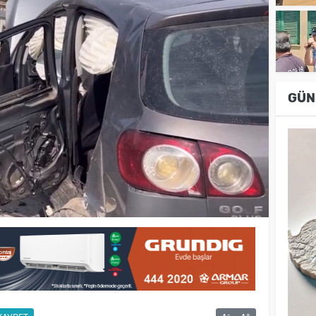
GÜN
-
+