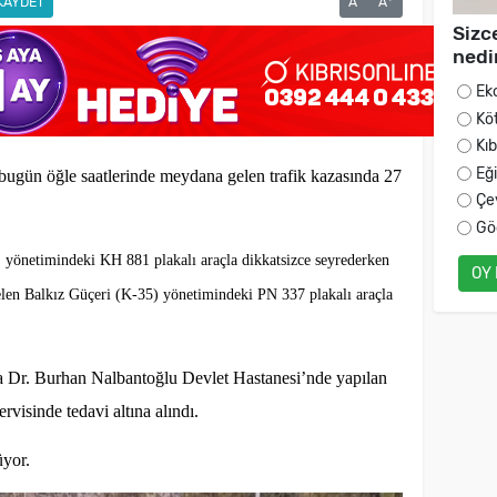
KAYDET
A
A
Sizc
nedi
Ek
Kö
Kı
Eğ
ugün öğle saatlerinde meydana gelen trafik kazasında 27
Çe
Gö
ı, yönetimindeki KH 881 plakalı araçla dikkatsizce seyrederken
OY
gelen Balkız Güçeri (K-35) yönetimindeki PN 337 plakalı araçla
a Dr. Burhan Nalbantoğlu Devlet Hastanesi’nde yapılan
isinde tedavi altına alındı.
üyor.