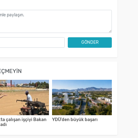
GÖNDER
EÇMEYIN
ta çalışan işçiyi Bakan
YDÜ’den büyük başarı
ladı