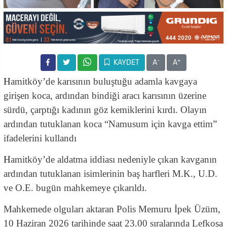
-
+
KAYDET
A
A
H
amitköy’de karısının buluştuğu adamla kavgaya
girişen koca, ardından bindiği aracı karısının üzerine
sürdü, çarptığı kadının göz kemiklerini kırdı. Olayın
ardından tutuklanan koca “Namusum için kavga ettim”
ifadelerini kullandı
H
amitköy’de aldatma iddiası nedeniyle çıkan kavganın
ardından tutuklanan isimlerinin baş harfleri M.K., U.D.
ve O.E. bugün mahkemeye çıkarıldı.
Mahkemede olguları aktaran Polis Memuru İpek Üzüm,
10 Haziran 2026 tarihinde saat 23.00 sıralarında Lefkoşa