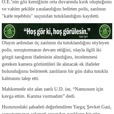
O.E.’nin göz kemiğinin orta duvarında kırık oluştuğunu
ve vahim şekilde yaralandığını belirten polis, zanlının
"katle teşebbüs" suçundan tutuklandığını kaydetti.
Olayın ardından üç zanlının da tutuklandığını söyleyen
polis, soruşturmanın devam ettiğini, olayla ilgili iki
görgü tanığının ifadesinin alındığını, incelenmesi
gereken kamera görüntüleri ile alınacak ek ifadeler
bulunduğunu belirterek zanlıların bir gün daha tutuklu
kalmasını talep etti.
Mahkemede söz alan zanlı U.D. ise, “Namusum için
kavga ettim. Karıma vurmadım” dedi.
Huzurundaki şahadeti değerlendiren Yargıç Şevket Gazi,
soruşturmanın selameti açısından zanlıların bir gün