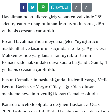
-
+
KAYDET
A
A
Havalimanından ülkeye giriş yaparken valizinde 259
adet uyuşturucu hap bulunan İran uyruklu sanık, dört
yıl hapis cezasına çarptırıldı
Ercan Havalimanı'nda meydana gelen “uyuşturucu
madde ithal ve tasarrufu” suçundan Lefkoşa Ağır Ceza
Mahkemesinde yargılanan İran uyruklu Ramın
Esmaeilzade hakkındaki dava karara bağlandı. Sanık, 4
yıl hapis cezasına çarptırıldı.
Füsun Cemaller’in başkanlığında, Kıdemli Yargıç Vedia
Berkut Barkın ve Yargıç Gülay Uğur’dan oluşan
mahkeme heyetinin verdiği kararı Cemaller okudu.
Kararda öncelikle olgulara değinen Başkan, 3 Ocak
2026 tarihinde saat 08.30’da Havalimanı'na yolcu olarak