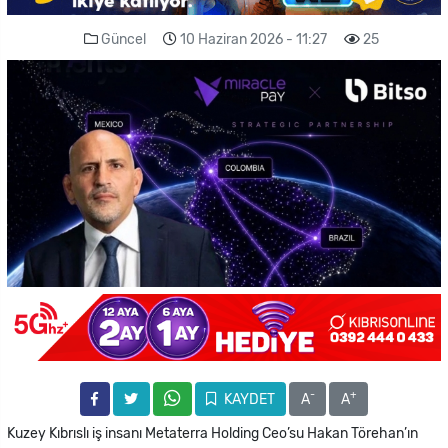
Güncel
10 Haziran 2026 - 11:27
25
-
+
KAYDET
A
A
Kuzey Kıbrıslı iş insanı Metaterra Holding Ceo’su Hakan Törehan’ın