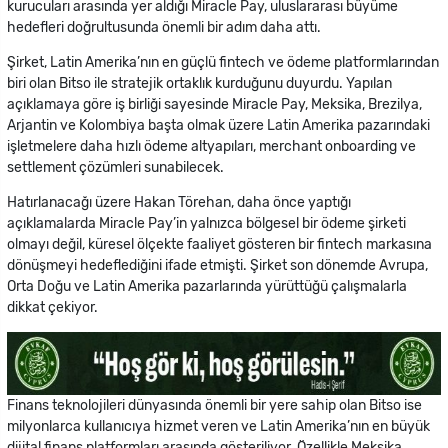
kurucuları arasında yer aldığı Miracle Pay, uluslararası büyüme
hedefleri doğrultusunda önemli bir adım daha attı.
Şirket, Latin Amerika’nın en güçlü fintech ve ödeme platformlarından
biri olan Bitso ile stratejik ortaklık kurduğunu duyurdu. Yapılan
açıklamaya göre iş birliği sayesinde Miracle Pay, Meksika, Brezilya,
Arjantin ve Kolombiya başta olmak üzere Latin Amerika pazarındaki
işletmelere daha hızlı ödeme altyapıları, merchant onboarding ve
settlement çözümleri sunabilecek.
Hatırlanacağı üzere Hakan Törehan, daha önce yaptığı
açıklamalarda Miracle Pay’in yalnızca bölgesel bir ödeme şirketi
olmayı değil, küresel ölçekte faaliyet gösteren bir fintech markasına
dönüşmeyi hedeflediğini ifade etmişti. Şirket son dönemde Avrupa,
Orta Doğu ve Latin Amerika pazarlarında yürüttüğü çalışmalarla
dikkat çekiyor.
Finans teknolojileri dünyasında önemli bir yere sahip olan Bitso ise
milyonlarca kullanıcıya hizmet veren ve Latin Amerika’nın en büyük
dijital finans platformları arasında gösteriliyor. Özellikle Meksika