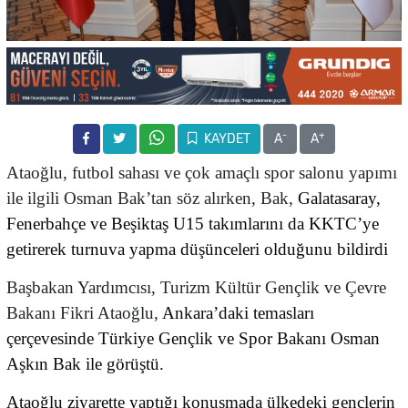
-
+
KAYDET
A
A
Ataoğlu, futbol sahası ve çok amaçlı spor salonu yapımı
ile ilgili Osman Bak’tan söz alırken, Bak,
Galatasaray,
Fenerbahçe ve Beşiktaş U15 takımlarını da KKTC’ye
getirerek turnuva yapma düşünceleri olduğunu bildirdi
Başbakan Yardımcısı, Turizm Kültür Gençlik ve Çevre
Bakanı Fikri Ataoğlu,
Ankara’daki temasları
çerçevesinde Türkiye Gençlik ve Spor Bakanı Osman
Aşkın Bak ile görüştü.
Ataoğlu ziyarette yaptığı konuşmada ülkedeki gençlerin