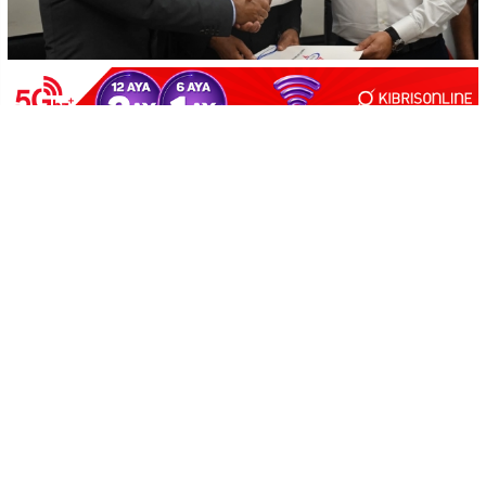
-
+
KAYDET
A
A
Kıbrıs Türk Elektrik Kurumu (KIB-TEK) ile Ciner Construction arasında
İskele Bölge Amirliği Hizmet Binası’nın yapımı için sözleşme
imzalandı.
Kıb-Tek Genel Müdürlüğü’nde düzenlenen imza törenine Ciner
Construction Direktörü Ozan Ciner, KIB-TEK Yönetim Kurulu Başkanı
Gürsel Uzun, Genel Müdür Dalman Aydın, Yönetim Kurulu Üyesi
Yalçın Koçyiğit ile kurum yöneticileri katıldı.
UZUN: BU ESERLER HEM KURUMUMUZA HEM DE ÜLKEMİZE KALICI