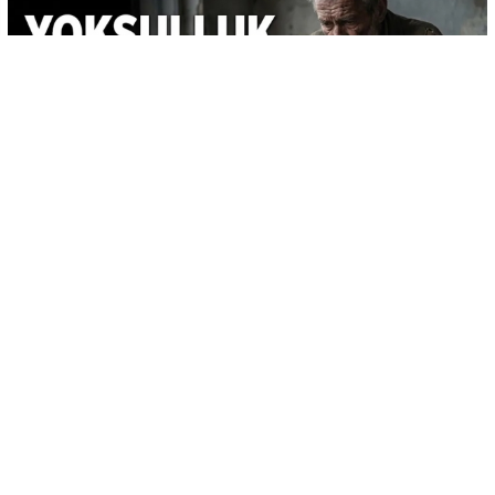
-
+
KAYDET
A
A
Kıbrıs Türk Amme Memurları Sendikası (KTAMS)
Başkanı Güven Bengihan, ocak ayı yoksulluk
sınırının
194 bin 20 TL
olarak hesaplandığını
açıkladı.