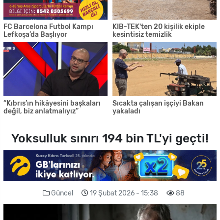
FC Barcelona Futbol Kampı
KIB-TEK'ten 20 kişilik ekiple
Lefkoşa’da Başlıyor
kesintisiz temizlik
“Kıbrıs’ın hikâyesini başkaları
Sıcakta çalışan işçiyi Bakan
değil, biz anlatmalıyız”
yakaladı
Yoksulluk sınırı 194 bin TL'yi geçti!
Güncel
19 Şubat 2026 - 15:38
88