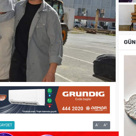
GÜN
-
+
KAYDET
A
A