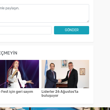
GÖNDER
EÇMEYIN
 Fest için geri sayım
Liderler 26 Ağustos'ta
buluşuyor