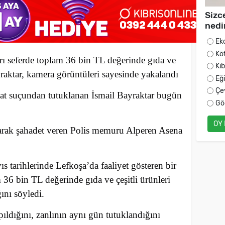
Sizc
nedi
Ek
Kö
rı seferde toplam 36 bin TL değerinde gıda ve
Kı
ayraktar, kamera görüntüleri sayesinde yakalandı
Eğ
Çe
at suçundan tutuklanan İsmail Bayraktar bugün
Gö
OY
larak şahadet veren Polis memuru Alperen Asena
ıs tarihlerinde Lefkoşa’da faaliyet gösteren bir
 36 bin TL değerinde gıda ve çeşitli ürünleri
ını söyledi.
pıldığını, zanlının aynı gün tutuklandığını