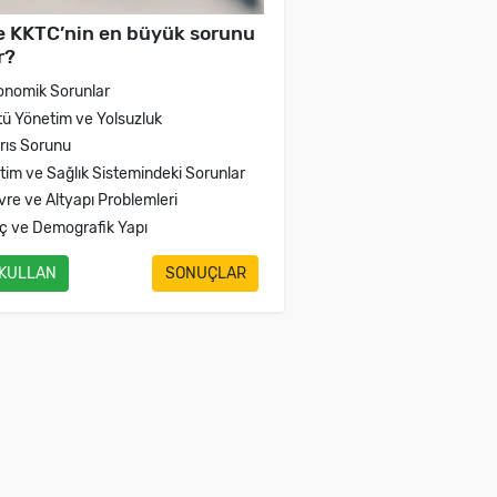
e KKTC’nin en büyük sorunu
r?
onomik Sorunlar
tü Yönetim ve Yolsuzluk
brıs Sorunu
itim ve Sağlık Sistemindeki Sorunlar
vre ve Altyapı Problemleri
ç ve Demografik Yapı
 KULLAN
SONUÇLAR