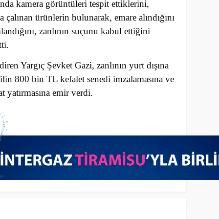
da kamera görüntüleri tespit ettiklerini,
a çalınan ürünlerin bulunarak, emare alındığını
andığını, zanlının suçunu kabul ettiğini
ti.
iren Yargıç Şevket Gazi, zanlının yurt dışına
filin 800 bin TL kefalet senedi imzalamasına ve
t yatırmasına emir verdi.