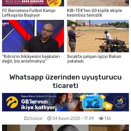
FC Barcelona Futbol Kampı
KIB-TEK'ten 20 kişilik ekiple
Lefkoşa’da Başlıyor
kesintisiz temizlik
“Kıbrıs’ın hikâyesini başkaları
Sıcakta çalışan işçiyi Bakan
değil, biz anlatmalıyız”
yakaladı
Whatsapp üzerinden uyuşturucu
ticareti
Güncel
04 Kasım 2025 - 17:09
136