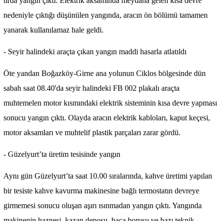
tırda yangın çıktı. Elektrik aksamında meydana gelen kısa devre
nedeniyle çıktığı düşünülen yangında, aracın ön bölümü tamamen
yanarak kullanılamaz hale geldi.
- Seyir halindeki araçta çıkan yangın maddi hasarla atlatıldı
Öte yandan Boğazköy-Girne ana yolunun Ciklos bölgesinde dün
sabah saat 08.40'da seyir halindeki FB 002 plakalı araçta
muhtemelen motor kısmındaki elektrik sisteminin kısa devre yapması
sonucu yangın çıktı. Olayda aracın elektrik kabloları, kaput keçesi,
motor aksamları ve muhtelif plastik parçaları zarar gördü.
- Güzelyurt’ta üretim tesisinde yangın
Aynı gün Güzelyurt’ta saat 10.00 sıralarında, kahve üretimi yapılan
bir tesiste kahve kavurma makinesine bağlı termostatın devreye
girmemesi sonucu oluşan aşırı ısınmadan yangın çıktı. Yangında
makinenin haznesi, kazan deposu, baca borusu ve bazı teknik