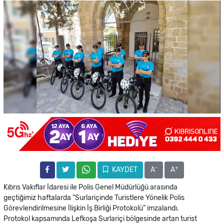
-
+
KAYDET
A
A
Kıbrıs Vakıflar İdaresi ile Polis Genel Müdürlüğü arasında
geçtiğimiz haftalarda “Surlariçinde Turistlere Yönelik Polis
Görevlendirilmesine İlişkin İş Birliği Protokolü” imzalandı.
Protokol kapsamında Lefkoşa Surlariçi bölgesinde artan turist