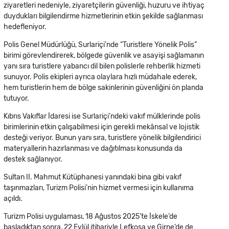
ziyaretleri nedeniyle, ziyaretçilerin güvenliği, huzuru ve ihtiyaç
duydukları bilgilendirme hizmetlerinin etkin şekilde sağlanması
hedefleniyor.
Polis Genel Müdürlüğü, Surlariçi’nde “Turistlere Yönelik Polis”
birimi görevlendirerek, bölgede güvenlik ve asayişi sağlamanın
yanı sıra turistlere yabancı dil bilen polislerle rehberlik hizmeti
sunuyor. Polis ekipleri ayrıca olaylara hızlı müdahale ederek,
hem turistlerin hem de bölge sakinlerinin güvenliğini ön planda
tutuyor.
Kıbrıs Vakıflar İdaresi ise Surlariçi’ndeki vakıf mülklerinde polis
birimlerinin etkin çalışabilmesi için gerekli mekânsal ve lojistik
desteği veriyor. Bunun yanı sıra, turistlere yönelik bilgilendirici
materyallerin hazırlanması ve dağıtılması konusunda da
destek sağlanıyor.
Sultan II. Mahmut Kütüphanesi yanındaki bina gibi vakıf
taşınmazları, Turizm Polisi’nin hizmet vermesi için kullanıma
açıldı.
Turizm Polisi uygulaması, 18 Ağustos 2025’te İskele’de
başladıktan sonra, 22 Eylül itibariyle Lefkoşa ve Girne’de de