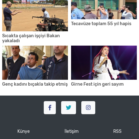
Tecavüze toplam 55 yıl hapis
Sıcakta çalışan işçiyi Bakan
yakaladı
Genç kadını bıçakla takip etmiş
Girne Fest için geri sayım
Künye
İletişim
RSS