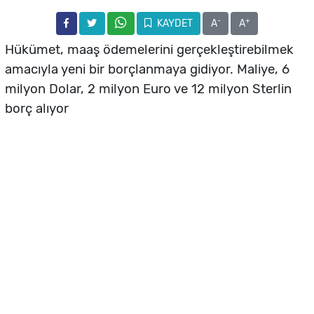
-
+
KAYDET
A
A
Hükümet, maaş ödemelerini gerçekleştirebilmek
amacıyla yeni bir borçlanmaya gidiyor. Maliye, 6
milyon Dolar, 2 milyon Euro ve 12 milyon Sterlin
borç alıyor
KKTC Maliyesi, artan bütçe açığı ve nakit ihtiyacını
karşılamak amacıyla yeniden iç borçlanmaya
gidiyor. KKTC Merkez Bankası tarafından
yayımlanan duyuruya göre Maliye Bakanlığı, 25
Haziran 2026 tarihinde Devlet İç Borçlanma
Senedi (DİBS) ihalesine çıkacak.
İhale kapsamında Hazine, 6 milyon ABD Doları, 2
milyon Euro ve 12 milyon İngiliz Sterlini tutarında
borçlanacak. Güncel kurlar dikkate alındığında