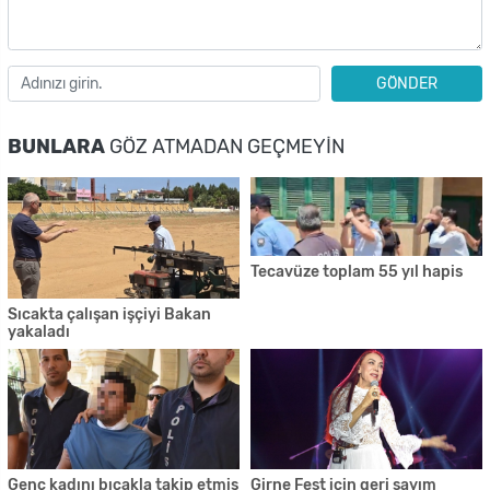
GÖNDER
BUNLARA
GÖZ ATMADAN GEÇMEYIN
Tecavüze toplam 55 yıl hapis
Sıcakta çalışan işçiyi Bakan
yakaladı
Genç kadını bıçakla takip etmiş
Girne Fest için geri sayım