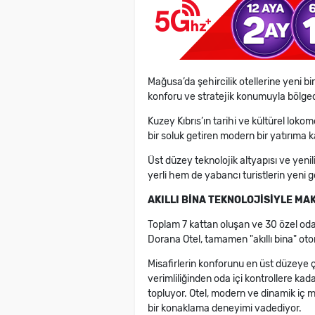
Mağusa’da şehircilik otellerine yeni b
konforu ve stratejik konumuyla bölged
Kuzey Kıbrıs’ın tarihi ve kültürel loko
bir soluk getiren modern bir yatırıma 
Üst düzey teknolojik altyapısı ve yen
yerli hem de yabancı turistlerin yeni
AKILLI BİNA TEKNOLOJİSİYLE M
Toplam 7 kattan oluşan ve 30 özel oda 
Dorana Otel, tamamen "akıllı bina" ot
Misafirlerin konforunu en üst düzeye ç
verimliliğinden oda içi kontrollere kad
topluyor. Otel, modern ve dinamik iç 
bir konaklama deneyimi vadediyor.