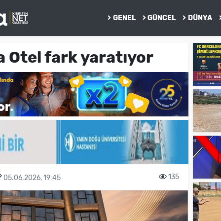
GENEL
GÜNCEL
DÜNYA
Otel fark yaratıyor
135
05.06.2026, 19:45