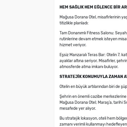
HEM SAĞLIK HEM EĞLENCE BİR A
Mağusa Dorana Otel, misafirlerinin yaşa
titizlikle planladı:
Tam Donanımlı Fitness Salonu: Seyah
rutinlerine devam etmek isteyen misafi
hizmet veriyor.
Eşsiz Manzaralı Teras Bar: Otelin 7. k
ayaklar altına seriyor. Misafirler, şehr
atmosferde atma imkanı buluyor.
STRATEJİK KONUMUYLA ZAMAN A
Otelin en büyük artılarından biri de şü
Şehrin en önemli cazibe merkezlerine v
Mağusa Dorana Otel; Maraş’a, tarihi S
mesafede yer alıyor.
Bu stratejik lokasyon, oteli hem bölgen
zamanı verimli kullanmayı hedefleyen i