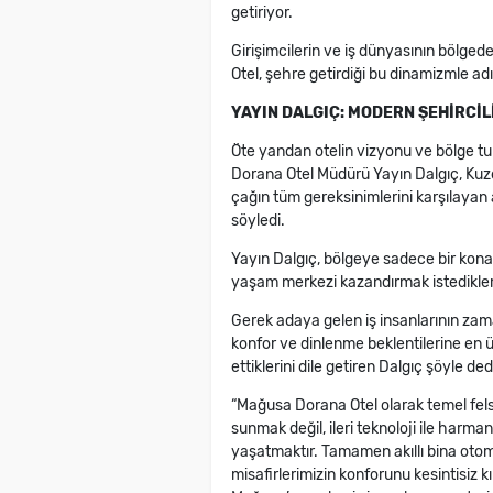
getiriyor.
Girişimcilerin ve iş dünyasının bölge
Otel, şehre getirdiği bu dinamizmle ad
YAYIN DALGIÇ
: MODERN ŞEHİRCİL
Öte yandan otelin vizyonu ve bölge 
Dorana Otel Müdürü Yayın Dalgıç, Kuz
çağın tüm gereksinimlerini karşılayan a
söyledi.
Yayın Dalgıç, bölgeye sadece bir konak
yaşam merkezi kazandırmak istediklerin
Gerek adaya gelen iş insanlarının zaman
konfor ve dinlenme beklentilerine en ü
ettiklerini dile getiren Dalgıç şöyle ded
“Mağusa Dorana Otel olarak temel fels
sunmak değil, ileri teknoloji ile harma
yaşatmaktır. Tamamen akıllı bina otom
misafirlerimizin konforunu kesintisiz k