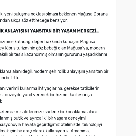
deki yeni buluşma noktası olması beklenen Mağusa Dorana
ından sıkça söz ettireceğe benziyor.
İK ANLAYIŞINI YANSITAN BİR YAŞAM MERKEZİ…
turizmine katacağı değer hakkında konuşan Mağusa
ey Kıbrıs turizminin göz bebeği olan Mağusa'ya, modern
kıllı bir tesis kazandırmış olmanın gururunu yaşadıklarını
lama alanı değil, modern şehircilik anlayışını yansıtan bir
i belirtti.
ı verimli kullanma ihtiyaçlarına, gerekse tatilcilerin
st düzeyde yanıt verecek bir hizmet kalitesi inşa
i:
efemiz; misafirlerimize sadece bir konaklama alanı
nlanmış butik ve ayrıcalıklı bir yaşam deneyimi
asyonuyla hayata geçirdiğimiz otelimizde, teknolojiyi
ılmak için bir araç olarak kullanıyoruz. Amacımız,