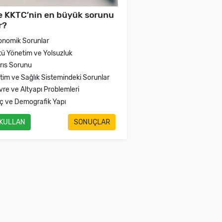
e KKTC’nin en büyük sorunu
r?
onomik Sorunlar
tü Yönetim ve Yolsuzluk
brıs Sorunu
itim ve Sağlık Sistemindeki Sorunlar
vre ve Altyapı Problemleri
ç ve Demografik Yapı
 KULLAN
SONUÇLAR