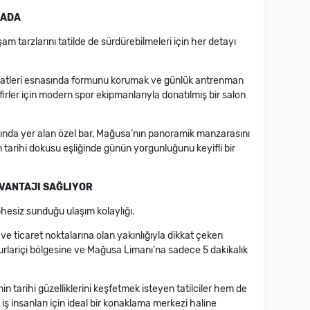
RADA
m tarzlarını tatilde de sürdürebilmeleri için her detayı
atleri esnasında formunu korumak ve günlük antrenman
rler için modern spor ekipmanlarıyla donatılmış bir salon
atında yer alan özel bar, Mağusa’nın panoramik manzarasını
in tarihi dokusu eşliğinde günün yorgunluğunu keyifli bir
VANTAJI SAĞLIYOR
phesiz sunduğu ulaşım kolaylığı.
e ticaret noktalarına olan yakınlığıyla dikkat çeken
urlariçi bölgesine ve Mağusa Limanı’na sadece 5 dakikalık
in tarihi güzelliklerini keşfetmek isteyen tatilciler hem de
ş insanları için ideal bir konaklama merkezi haline