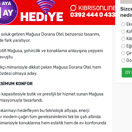
Sizc
nedi
Ek
Kö
ir soluk getiren Mağusa Dorana Otel, benzersiz tasarımı,
Kı
e fark yaratıyor.
Eğ
motifi Mağusa, şehircilik ve konaklama anlayışına yepyeni
Çe
kavuştu.
Gö
ilikçi mimarisiyle dikkat çeken Mağusa Dorana Otel, hem
OY
 gözdesi olmaya aday.
AKSİMUM KONFOR
kapasitesiyle butik ve prestijli bir hizmet sunan Mağusa
omasyonuyla tasarlandı.
ıkarmayı hedefleyen bu teknolojik altyapı, enerji
ar modern çağın tüm gereksinimlerini tek bir çatı altında
mimarisiyle konuklarına hem estetik hem de ev konforunda