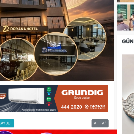
GÜN
-
+
KAYDET
A
A