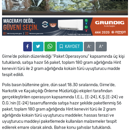
-
+
KAYDET
A
A
Girne’de polisin düzenlediği “Paket Operasyonu” kapsamında üç kişi
tutuklandı, satışa hazır 56 paket, toplam 180 gram ağırlığında Hint
keneviri türü ile 2 gram ağırlığında kokain türü uyuşturucu madde
tespit edildi.
Polis basın bültenine göre, dün saat 18.30 sıralarında, Girne’de,
Narkotik ve Kaçakçılığı Önleme Müdürlüğü ekipleri tarafından
gerçekleştirilen operasyon kapsamında İ.E.L. (E-24), K.Ş.(E-24) ve
Ö.G.’nin (E-24) tasarruflarında satışa hazır şekilde paketlenmiş 56
paket, toplam 180 gram ağırlığında Hint keneviri türü ile 2 gram
ağırlığında kokain türü uyuşturucu maddeler, hassas terazi ve
uyuşturucu maddeyi paketlemede kullanılan malzemeler tespit
edilerek emare olarak alındı. Bahse konu şahıslar tutuklandı.