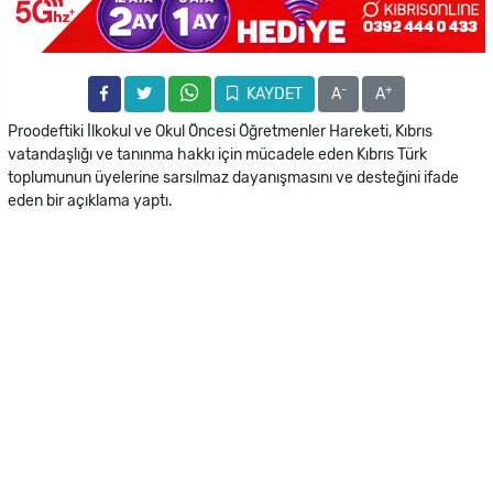
-
+
KAYDET
A
A
Proodeftiki İlkokul ve Okul Öncesi Öğretmenler Hareketi, Kıbrıs
vatandaşlığı ve tanınma hakkı için mücadele eden Kıbrıs Türk
toplumunun üyelerine sarsılmaz dayanışmasını ve desteğini ifade
eden bir açıklama yaptı.
Karma evliliklerden doğan binlerce Kıbrıslı Türk çocuğu, Kıbrıs
vatandaşı olarak tanınmadıkları için ciddi zorluklarla karşı karşıya
kalmalarına tepki gösteren Proodeftiki İlkokul ve Okul Öncesi
Öğretmenler Hareketi, bu durumun sosyal dışlanmaya ve haklarına
getirilen kısıtlamalara yol açarak günlük yaşamlarını ve geleceklerini
olumsuz etkildiğine dikkat çekti.
Proodeftiki İlkokul ve Okul Öncesi Öğretmenler Hareketi
açıklamasında şu ifadelere yer verdi:
“Bizler, kökeni veya dili ne olursa olsun, demokrasi, adalet ve insan
hakları dahil olmak üzere eşit haklar ve eşit fırsatlar talep eden