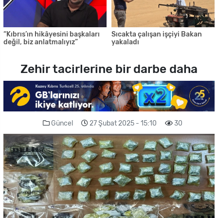
“Kıbrıs’ın hikâyesini başkaları
Sıcakta çalışan işçiyi Bakan
değil, biz anlatmalıyız”
yakaladı
Zehir tacirlerine bir darbe daha
Güncel
27 Şubat 2025 - 15:10
30