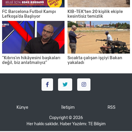
FC Barcelona Futbol Kampı
KIB-TEK'ten 20 kişilik ekiple
Lefkoşa’da Başlıyor
kesintisiz temizlik
“Kıbrıs’ın hikâyesini başkaları
Sıcakta çalışan işçiyi Bakan
değil, biz anlatmalıyız”
yakaladı
Künye
İletişim
RSS
Copyright © 2026
Her hakkı saklıdır. Haber Yazılımı:
TE Bilişim