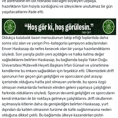
ve adrenalinin en üst noktada olacağını söyleyen Özpaşa,
hazırlıkların tüm hızıyla sürdüğünü ve izleyicilere unutulmaz bir gün
yaşatacaklarını ifade etti.
Oldukça kalabalık basın mensubunun takip ettiği toplantıda daha
sonra söz alan ve yarışın Pro-kategorisi şampiyon adaylarından
Enver Haskasap da nefes kesecek olan bir yarışa hazırlandıklarını
söyledi. Son yarışta pistin yeni açıldığını ve halka katma değer
sağladıklarını belirten Haskasap, bu bağlamda başta Yakın Doğu
Üniversitesi Mütevelli Heyeti Başkanı İrfan Günsel ve yönetimine
kendilerine bu imkanı sağladıkları için teşekkür etti. Ülkemizdeki drift
sporunun her geçen gün geliştiğini ve sporcuların pist arayışı
içerisinde olduğunu hatta pist olmayan yerlerde, bu spora özgü
olmayan mekanlarda herkesin elinden geleni yapmaya çalıştığının
farkında olduklarını söyledi. Sporun devamlı geliştiğini ve sporcuların
kendi imkanları ile bir noktaya gelmeye çalıştıklarını, drift okullarının
açılmasıyla kitlenin daha da genişlediğini belirten Haskasap, yurt
dışından da katılım olmasının turizme de katkı sağlanmasına neden
olduğuna dikkat çekti. Bu bağlamda ülkeye kazandırılan pistin