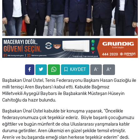
-
+
KAYDET
A
A
Başbakan Ünal Üstel, Tenis Federasyonu Başkanı Hasan Gazioğlu ile
milli tenisçi Aren Baybars’ı kabul etti. Kabulde Bağımsız
Milletvekili Ayşegül Baybars ile Başbakanlık Müsteşarı Hüseyin
Cahitoğlu da hazır bulundu.
Başbakan Ünal Üstel kabulde bir konuşma yaparak, “Öncelikle
federasyonumuza çok teşekkür ederiz. Böyle başarılı çocuğumuzu
eğittiler ve bugün münferit de olsa Uluslararası yarışmalara katılır
duruma getirdiler. Aren ülkemizi en güzel şekilde temsil etmiştir.
Aren’e ve bu başarıda emeği olan herkese teşekkür ederim” dedi.