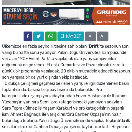
-
+
KAYDET
A
A
Ülkemizde en fazla seyirci kitlesine sahip olan “
Drift
”te sezonun son
yarışı bu hafta sonu yapılıyor. Yakın Doğu Üniversitesi kampüsünde
yer alan “MOE Event Park”ta yapılacak olan yarış şampiyonluk
düğümünü de çözecek. Etkinlik Cumartesi ve Pazar olmak üzere iki
günlük bir programla yapılacak. 20 ekibin mücadele edeceği sezonun
son yarışına bir de yurt dışından ekip katılacak.
Oldukça çekişmeli geçmesi beklenen yarış ile ilgili düzenlenen basın
toplantısında, basına bilgi paylaşımında bulunuldu. Pro
kategorisindeki şampiyon adaylarından Enver Haskasap ile İbrahim
Yücebaş’ın yanı sıra Semi-pro kategorisindeki şampiyon adayları
Sarp Toprak Ölmez ile Yaşam Karakurt ve pro kategorisinin başarılı
ismi Ahmet Bağrıaçık ile yarış direktörü Canben Özpaşa’nın hazır
bulunduğu toplantı, Yakın Doğu Üniversite’sinde yapıldı. Toplantı’da ilk
söz alan direktör Canben Özpaşa yarışın detaylarını anlattı. Heyecan