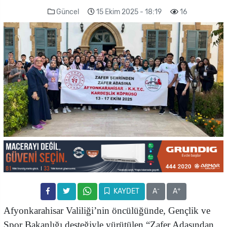
Güncel
15 Ekim 2025 - 18:19
16
-
+
KAYDET
A
A
Afyonkarahisar Valiliği’nin öncülüğünde, Gençlik ve
Spor Bakanlığı desteğiyle yürütülen “Zafer Adasından