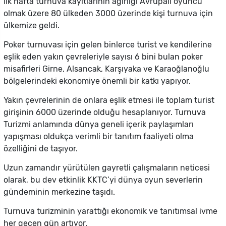
İlk hafta turnuva kayıtlarının ağırlığı Avrupalı oyuncu
olmak üzere 80 ülkeden 3000 üzerinde kişi turnuva için
ülkemize geldi.
Poker turnuvası için gelen binlerce turist ve kendilerine
eşlik eden yakın çevreleriyle sayısı 6 bini bulan poker
misafirleri Girne, Alsancak, Karşıyaka ve Karaoğlanoğlu
bölgelerindeki ekonomiye önemli bir katkı yapıyor.
Yakın çevrelerinin de onlara eşlik etmesi ile toplam turist
girişinin 6000 üzerinde olduğu hesaplanıyor. Turnuva
Turizmi anlamında dünya geneli içerik paylaşımları
yapışması oldukça verimli bir tanıtım faaliyeti olma
özelliğini de taşıyor.
Uzun zamandır yürütülen gayretli çalışmaların neticesi
olarak, bu dev etkinlik KKTC’yi dünya oyun severlerin
gündeminin merkezine taşıdı.
Turnuva turizminin yarattığı ekonomik ve tanıtımsal ivme
her geçen gün artıyor.