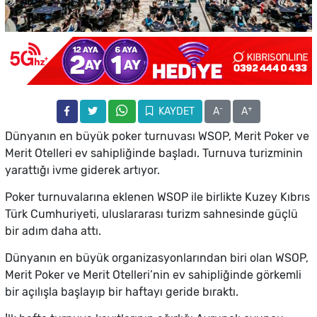
-
+
KAYDET
A
A
Dünyanın en büyük poker turnuvası WSOP, Merit Poker ve
Merit Otelleri ev sahipliğinde başladı. Turnuva turizminin
yarattığı ivme giderek artıyor.
Poker turnuvalarına eklenen WSOP ile birlikte Kuzey Kıbrıs
Türk Cumhuriyeti, uluslararası turizm sahnesinde güçlü
bir adım daha attı.
Dünyanın en büyük organizasyonlarından biri olan WSOP,
Merit Poker ve Merit Otelleri’nin ev sahipliğinde görkemli
bir açılışla başlayıp bir haftayı geride bıraktı.