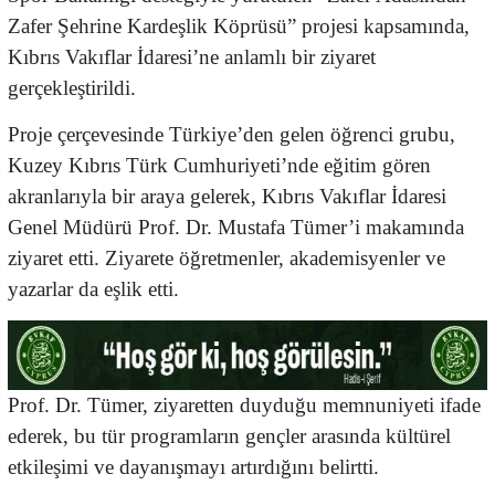
Zafer Şehrine Kardeşlik Köprüsü” projesi kapsamında,
Kıbrıs Vakıflar İdaresi’ne anlamlı bir ziyaret
gerçekleştirildi.
Proje çerçevesinde Türkiye’den gelen öğrenci grubu,
Kuzey Kıbrıs Türk Cumhuriyeti’nde eğitim gören
akranlarıyla bir araya gelerek, Kıbrıs Vakıflar İdaresi
Genel Müdürü Prof. Dr. Mustafa Tümer’i makamında
ziyaret etti. Ziyarete öğretmenler, akademisyenler ve
yazarlar da eşlik etti.
Prof. Dr. Tümer, ziyaretten duyduğu memnuniyeti ifade
ederek, bu tür programların gençler arasında kültürel
etkileşimi ve dayanışmayı artırdığını belirtti.