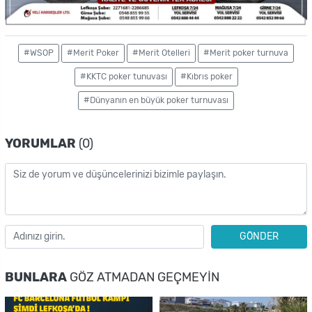
#WSOP
#Merit Poker
#Merit Otelleri
#Merit poker turnuva
#KKTC poker tunuvası
#Kıbrıs poker
#Dünyanın en büyük poker turnuvası
YORUMLAR
(0)
GÖNDER
BUNLARA
GÖZ ATMADAN GEÇMEYIN