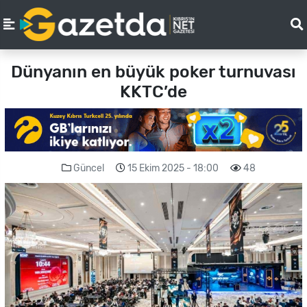
Dünyanın en büyük poker turnuvası
KKTC’de
Güncel
15 Ekim 2025 - 18:00
48