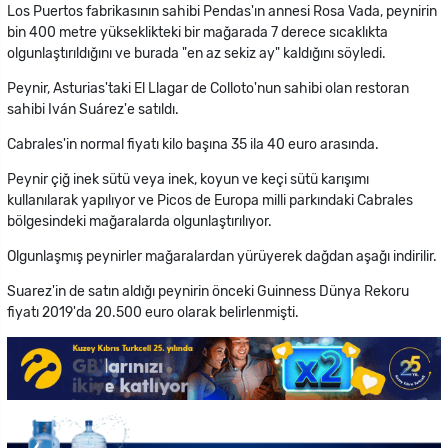
Los Puertos fabrikasının sahibi Pendas'ın annesi Rosa Vada, peynirin
bin 400 metre yükseklikteki bir mağarada 7 derece sıcaklıkta
olgunlaştırıldığını ve burada "en az sekiz ay" kaldığını söyledi.
Peynir, Asturias'taki El Llagar de Colloto'nun sahibi olan restoran
sahibi Iván Suárez'e satıldı.
Cabrales'in normal fiyatı kilo başına 35 ila 40 euro arasında.
Peynir çiğ inek sütü veya inek, koyun ve keçi sütü karışımı
kullanılarak yapılıyor ve Picos de Europa milli parkındaki Cabrales
bölgesindeki mağaralarda olgunlaştırılıyor.
Olgunlaşmış peynirler mağaralardan yürüyerek dağdan aşağı indirilir.
Suarez'in de satın aldığı peynirin önceki Guinness Dünya Rekoru
fiyatı 2019'da 20.500 euro olarak belirlenmişti.