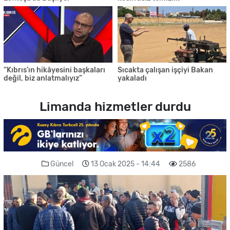
“Kıbrıs’ın hikâyesini başkaları
Sıcakta çalışan işçiyi Bakan
değil, biz anlatmalıyız”
yakaladı
Limanda hizmetler durdu
Güncel
13 Ocak 2025 - 14:44
2586