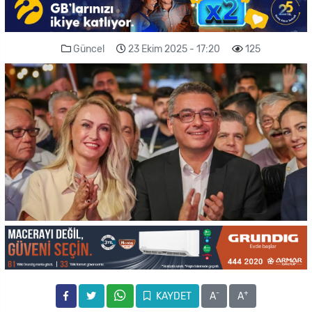
Güncel
23 Ekim 2025 - 17:20
125
-
+
KAYDET
A
A