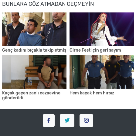
BUNLARA GÖZ ATMADAN GEÇMEYIN
Genç kadını bıçakla takip etmiş
Girne Fest için geri sayım
Kaçak geçen zanlı cezaevine
Hem kaçak hem hırsız
gönderildi