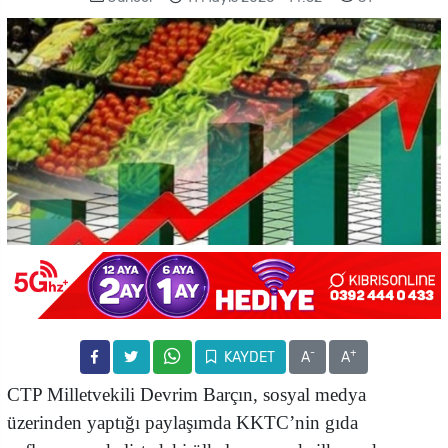
-
+
KAYDET
A
A
CTP Milletvekili Devrim Barçın, sosyal medya
üzerinden yaptığı paylaşımda KKTC’nin gıda