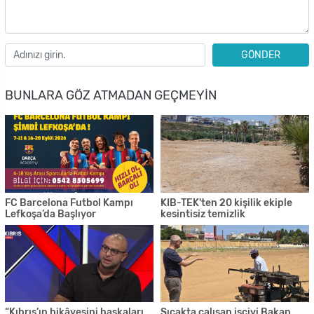
GÖNDER
BUNLARA GÖZ ATMADAN GEÇMEYIN
FC Barcelona Futbol Kampı
KIB-TEK'ten 20 kişilik ekiple
Lefkoşa’da Başlıyor
kesintisiz temizlik
“Kıbrıs’ın hikâyesini başkaları
Sıcakta çalışan işçiyi Bakan