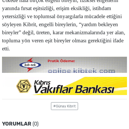
Ülkede hala birçok engelli bireyin, fiziksel engellerin
yanında fırsat eşitsizliği, erişim eksikliği, istihdam
yetersizliği ve toplumsal önyargılarla mücadele ettiğini
söyleyen Kibrit, engelli bireylerin, “yardım bekleyen
bireyler” değil, üreten, karar mekanizmalarında yer alan,
topluma yön veren eşit bireyler olması gerektiğini ifade
etti.
#Günay Kibrit
YORUMLAR
(0)