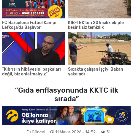
FC Barcelona Futbol Kampı
KIB-TEK'ten 20 kişilik ekiple
Lefkoşa’da Başlıyor
kesintisiz temizlik
“Kıbrıs’ın hikâyesini başkaları
Sıcakta çalışan işçiyi Bakan
değil, biz anlatmalıyız”
yakaladı
“Gıda enflasyonunda KKTC ilk
sırada”
Güncel
11 Mayıs 2026 - 14:52
31