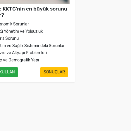
e KKTC’nin en büyük sorunu
r?
onomik Sorunlar
tü Yönetim ve Yolsuzluk
brıs Sorunu
itim ve Sağlık Sistemindeki Sorunlar
vre ve Altyapı Problemleri
ç ve Demografik Yapı
 KULLAN
SONUÇLAR