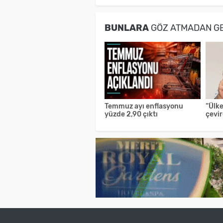
BUNLARA
GÖZ ATMADAN G
Temmuz ayı enflasyonu
“Ülk
yüzde 2,90 çıktı
çevir