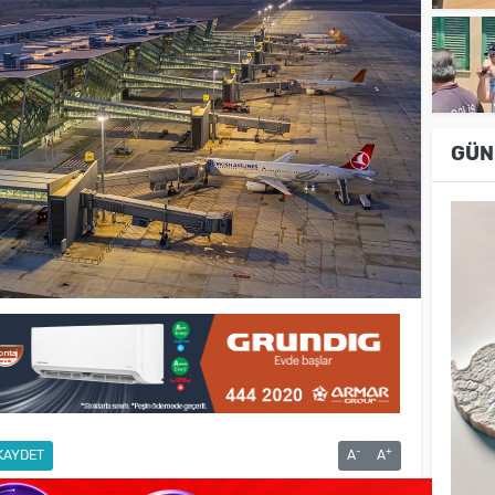
GÜN
-
+
KAYDET
A
A