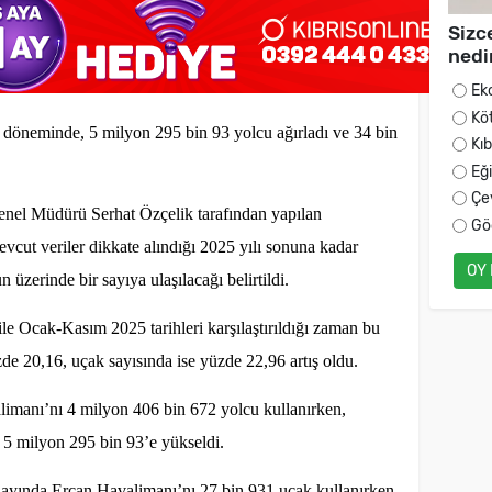
Sizc
nedi
Ek
Kö
öneminde, 5 milyon 295 bin 93 yolcu ağırladı ve 34 bin
Kı
Eğ
Çe
nel Müdürü Serhat Özçelik tarafından yapılan
Gö
cut veriler dikkate alındığı 2025 yılı sonuna kadar
OY
 üzerinde bir sayıya ulaşılacağı belirtildi.
 Ocak-Kasım 2025 tarihleri karşılaştırıldığı zaman bu
e 20,16, uçak sayısında ise yüzde 22,96 artış oldu.
limanı’nı 4 milyon 406 bin 672 yolcu kullanırken,
 5 milyon 295 bin 93’e yükseldi.
r ayında Ercan Havalimanı’nı 27 bin 931 uçak kullanırken,