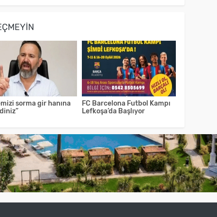
EÇMEYIN
emizi sorma gir hanına
FC Barcelona Futbol Kampı
diniz”
Lefkoşa’da Başlıyor