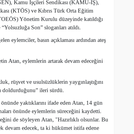
EN), Kamu İşçileri Sendikası (KAMU-İŞ),
kası (KTÖS) ve Kıbrıs Türk Orta Eğitim
TOEÖS) Yönetim Kurulu düzeyinde katıldığı
 “Yolsuzluğa Son” sloganları atıldı.
len eylemciler, basın açıklaması ardından ateş
 Atan, eylemlerin artarak devam edeceğini
uk, rüşvet ve usulsüzlüklerin yaygınlaştığını
 doldurduğunu” ileri sürdü.
 önünde yaktıklarını ifade eden Atan, 14 gün
naları önünde eylemlerin süreceğini kaydetti.
ğini de söyleyen Atan, "Hazırlıklı olsunlar. Bu
ek devam edecek, ta ki hükümet istifa edene