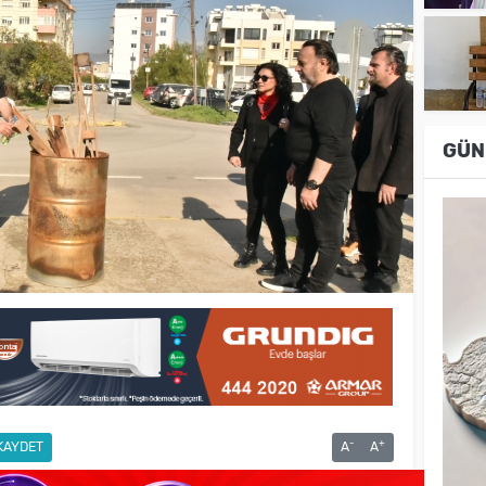
GÜN
-
+
KAYDET
A
A