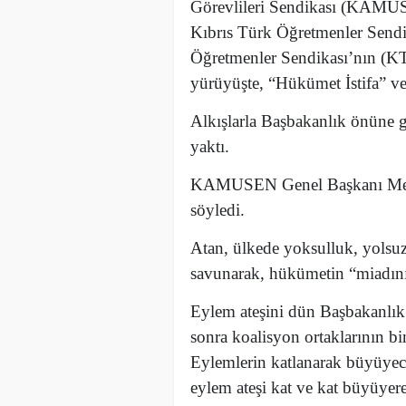
Görevlileri Sendikası (KAMUS
Kıbrıs Türk Öğretmenler Sendi
Öğretmenler Sendikası’nın (K
yürüyüşte, “Hükümet İstifa” ve
Alkışlarla Başbakanlık önüne ge
yaktı.
KAMUSEN Genel Başkanı Metin
söyledi.
Atan, ülkede yoksulluk, yolsuzl
savunarak, hükümetin “miadını
Eylem ateşini dün Başbakanlık
sonra koalisyon ortaklarının bi
Eylemlerin katlanarak büyüyece
eylem ateşi kat ve kat büyüyer