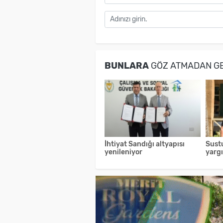
BUNLARA
GÖZ ATMADAN G
İhtiyat Sandığı altyapısı
Sust
yenileniyor
yarg