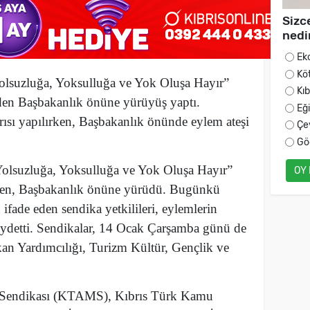
Sizc
nedi
Ek
Kö
olsuzluğa, Yoksulluğa ve Yok Oluşa Hayır”
Kı
den Başbakanlık önüne yürüyüş yaptı.
Eğ
ısı yapılırken, Başbakanlık önünde eylem ateşi
Çe
Gö
Yolsuzluğa, Yoksulluğa ve Yok Oluşa Hayır”
OY
den, Başbakanlık önüne yürüdü. Bugünkü
fade eden sendika yetkilileri, eylemlerin
ydetti. Sendikalar, 14 Ocak Çarşamba günü de
n Yardımcılığı, Turizm Kültür, Gençlik ve
Sendikası (KTAMS), Kıbrıs Türk Kamu