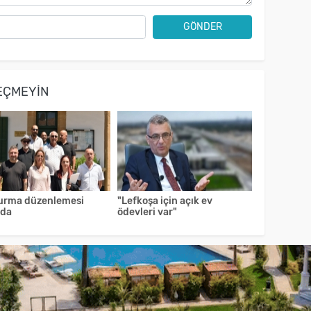
GÖNDER
EÇMEYIN
urma düzenlemesi
"Lefkoşa için açık ev
ıda
ödevleri var"