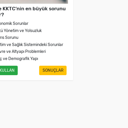
e KKTC’nin en büyük sorunu
r?
onomik Sorunlar
tü Yönetim ve Yolsuzluk
brıs Sorunu
itim ve Sağlık Sistemindeki Sorunlar
vre ve Altyapı Problemleri
ç ve Demografik Yapı
 KULLAN
SONUÇLAR