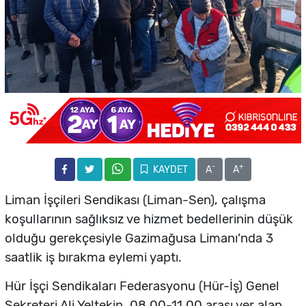
-
+
KAYDET
A
A
Liman İşçileri Sendikası (Liman-Sen), çalışma
koşullarının sağlıksız ve hizmet bedellerinin düşük
olduğu gerekçesiyle Gazimağusa Limanı’nda 3
saatlik iş bırakma eylemi yaptı.
Hür İşçi Sendikaları Federasyonu (Hür-İş) Genel
Sekreteri Ali Yeltekin, 08.00-11.00 arası yer alan