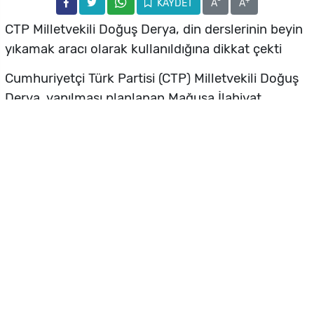
-
+
KAYDET
A
A
CTP Milletvekili Doğuş Derya, din derslerinin beyin
yıkamak aracı olarak kullanıldığına dikkat çekti
Cumhuriyetçi Türk Partisi (CTP) Milletvekili Doğuş
Derya, yapılması planlanan Mağusa İlahiyat
Koleji’yle ilgili Meclis kürsüsünden önemli
açıklamalarda bulundu.
Okulların depreme dayanıklı hale getirilmesi için
mevduatlardan bile kesinti yapıldığını hatırlatan
Derya, “Bu çalışmalar yapılmadığı gibi çocuklarımız
konteyner sınırlarda eğitim görüyor. Nüfus aşırı
derece arttığı için öğretmen sayısı yetersiz kaldı.
Biz bunları konuşamadan toplumun gündemine
ilahiyat koleji tartışması koyuyorlar. Bunu
tamamen ideolojik saiklerle yapıyorlar. Bunun dini