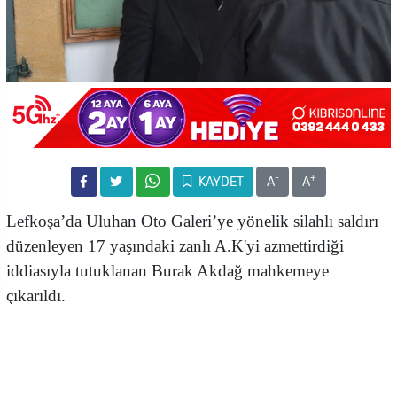
-
+
KAYDET
A
A
Lefkoşa’da Uluhan Oto Galeri’ye yönelik silahlı saldırı
düzenleyen 17 yaşındaki zanlı A.K'yi azmettirdiği
iddiasıyla tutuklanan Burak Akdağ mahkemeye
çıkarıldı.
Mahkemede olguları aktaran polis memuru Emrah
Turgal, zanlı Akdağ'ın “Tahammülden adam öldürmeye
teşebbüs, Ağır yaralama, yaralama, Kanunsuz ateşli silah