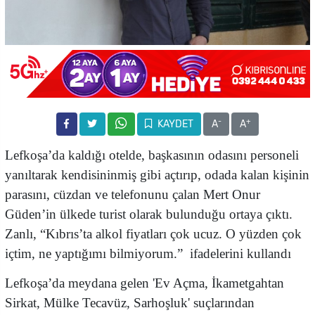
-
+
KAYDET
A
A
Lefkoşa’da
kaldığı otelde, başkasının odasını personeli
yanıltarak kendisininmiş gibi açtırıp, odada kalan kişinin
parasını, cüzdan ve telefonunu çalan
Mert Onur
Güden’in ülkede turist olarak bulunduğu ortaya çıktı.
Zanlı,
“Kıbrıs’ta alkol fiyatları çok ucuz. O yüzden çok
içtim, ne yaptığımı bilmiyorum.” ifadelerini kullandı
Lefkoşa’da meydana gelen 'Ev Açma, İkametgahtan
Sirkat, Mülke Tecavüz, Sarhoşluk' suçlarından