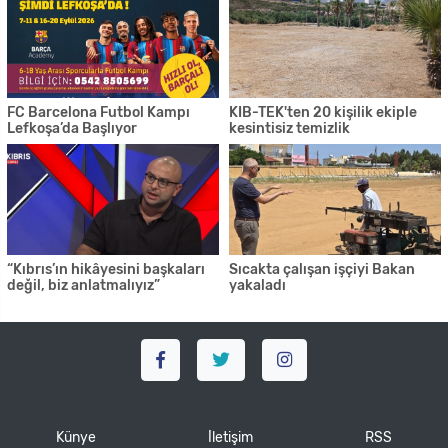
FC Barcelona Futbol Kampı
KIB-TEK'ten 20 kişilik ekiple
Lefkoşa’da Başlıyor
kesintisiz temizlik
“Kıbrıs’ın hikâyesini başkaları
Sıcakta çalışan işçiyi Bakan
değil, biz anlatmalıyız”
yakaladı
Künye
İletişim
RSS