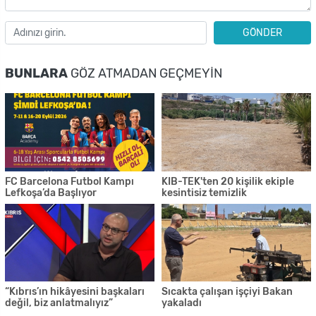
GÖNDER
BUNLARA
GÖZ ATMADAN GEÇMEYIN
FC Barcelona Futbol Kampı
KIB-TEK'ten 20 kişilik ekiple
Lefkoşa’da Başlıyor
kesintisiz temizlik
“Kıbrıs’ın hikâyesini başkaları
Sıcakta çalışan işçiyi Bakan
değil, biz anlatmalıyız”
yakaladı