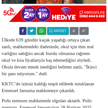
-
+
KAYDET
A
A
Ülkede
639 gündür kaçak yaşadığı ortaya çıkan
zanlı, mahkemedeki ifadesinde, okul için tüm mal
varlığını sattığını ancak burslu olmasına rağmen
okul ve kira fiyatlarıyla baş edemediğini söyledi.
Okula devam etmek istediğini belirten zanlı, "İkinci
bir şans istiyorum." dedi
KKTC’de izinsiz kaldığı tespit edilerek tutuklanan
Emenuel Jaruuma mahkemeye çıkarıldı.
Polis memuru mahkemede olguları aktardı. Polis
memuru, Emenuel Jaruuma'nın 28 Haziran 2025