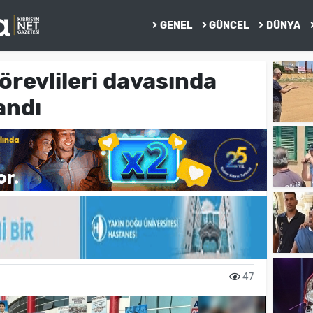
GENEL
GÜNCEL
DÜNYA
örevlileri davasında
andı
47