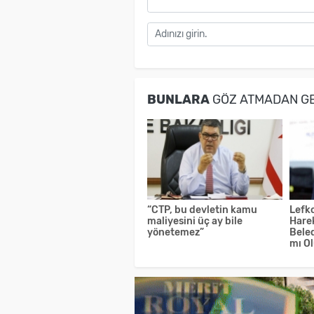
BUNLARA
GÖZ ATMADAN G
“CTP, bu devletin kamu
Lefko
maliyesini üç ay bile
Hare
yönetemez”
Bele
mı O