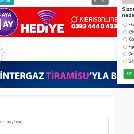
KAYDET
A
A
Sizc
nedi
Ek
Kö
Kı
Eğ
Çe
Gö
OY