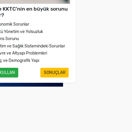
e KKTC’nin en büyük sorunu
r?
onomik Sorunlar
tü Yönetim ve Yolsuzluk
brıs Sorunu
itim ve Sağlık Sistemindeki Sorunlar
vre ve Altyapı Problemleri
ç ve Demografik Yapı
 KULLAN
SONUÇLAR