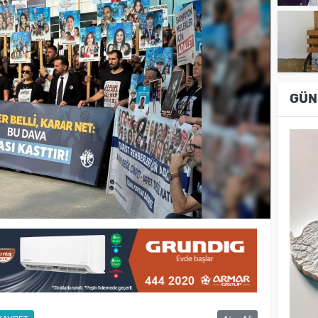
GÜN
-
+