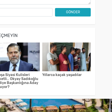
GÖNDER
EÇMEYIN
şa Siyasi Kulisleri
Yıllarca kaçak yaşadılar
ketli… Okyay Sadıkoğlu
diye Başkanlığına Aday
luyor?