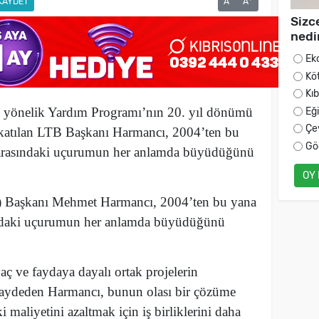
KAYDET
A
A
Sizc
nedi
Ek
Kö
Kı
 yönelik Yardım Programı’nın 20. yıl dönümü
Eğ
Çe
 katılan LTB Başkanı Harmancı,
2004’ten bu
Gö
 arasındaki uçurumun her anlamda büyüdüğünü
OY
) Başkanı Mehmet Harmancı, 2004’ten bu yana
ındaki uçurumun her anlamda büyüdüğünü
yaç ve faydaya dayalı ortak projelerin
ı kaydeden Harmancı, bunun olası bir çözüme
maliyetini azaltmak için iş birliklerini daha