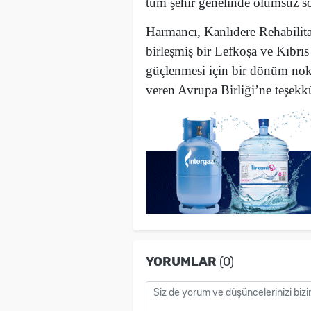
tüm şehir genelinde olumsuz s
Harmancı, Kanlıdere Rehabilita
birleşmiş bir Lefkoşa ve Kıbrıs
güçlenmesi için bir dönüm nokta
veren Avrupa Birliği’ne teşekkür
YORUMLAR
(0)