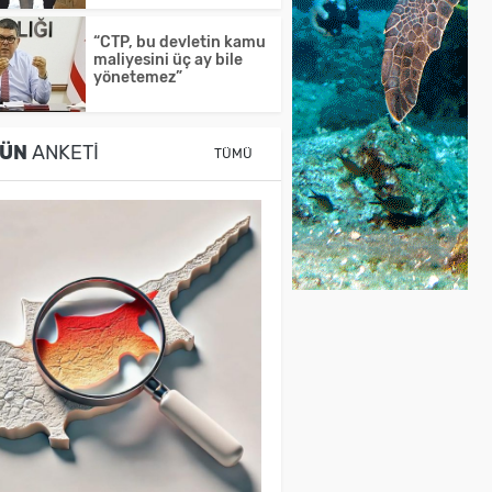
“CTP, bu devletin kamu
maliyesini üç ay bile
yönetemez”
ÜN
ANKETI
TÜMÜ