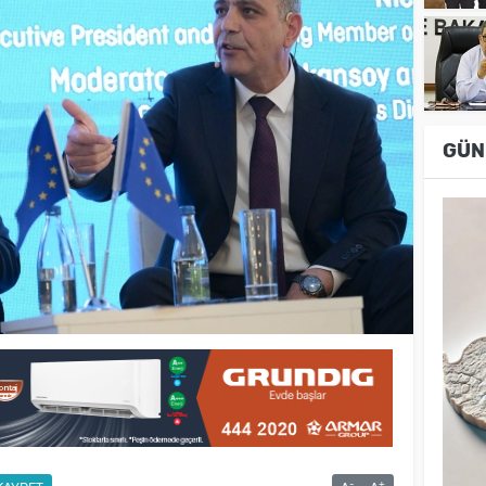
GÜN
-
+