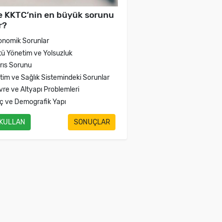
e KKTC’nin en büyük sorunu
r?
onomik Sorunlar
tü Yönetim ve Yolsuzluk
brıs Sorunu
itim ve Sağlık Sistemindeki Sorunlar
vre ve Altyapı Problemleri
ç ve Demografik Yapı
 KULLAN
SONUÇLAR