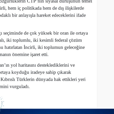
 özgürlüklerin CTP’nin siyasal duruşunun temel
rli, hem iç politikada hem de dış ilişkilerde
daklı bir anlayışla hareket edeceklerini ifade
seçiminde de çok yüksek bir oran ile ortaya
alı, iki toplumlu, iki kesimli federal çözüm
u hatırlatan İncirli, iki toplumun geleceğine
şmanın önemine işaret etti.
n yol haritasını desteklediklerini ve
 ortaya koyduğu iradeye sahip çıkarak
, Kıbrıslı Türklerin dünyada hak ettikleri yeri
mini vurguladı.