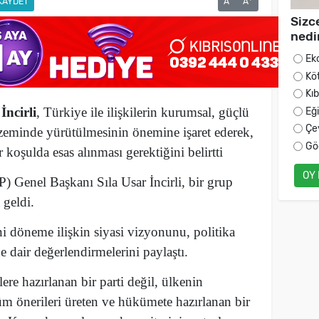
KAYDET
A
A
Sizc
nedi
Ek
Kö
Kı
İncirli
, Türkiye ile ilişkilerin kurumsal, güçlü
Eğ
Çe
r zeminde yürütülmesinin önemine işaret ederek,
Gö
r koşulda esas alınması gerektiğini belirtti
OY
) Genel Başkanı Sıla Usar İncirli, bir grup
 geldi.
i döneme ilişkin siyasi vizyonunu, politika
 dair değerlendirmelerini paylaştı.
ere hazırlanan bir parti değil, ülkenin
m önerileri üreten ve hükümete hazırlanan bir