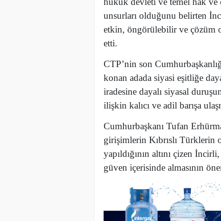
hukuk devleti ve temel hak ve
unsurları olduğunu belirten İnci
etkin, öngörülebilir ve çözüm o
etti.
CTP’nin son Cumhurbaşkanlığı 
konan adada siyasi eşitliğe day
iradesine dayalı siyasal duruşun
ilişkin kalıcı ve adil barışa ula
Cumhurbaşkanı Tufan Erhürman’ı
girişimlerin Kıbrıslı Türklerin
yapıldığının altını çizen İncirli
güven içerisinde almasının öne