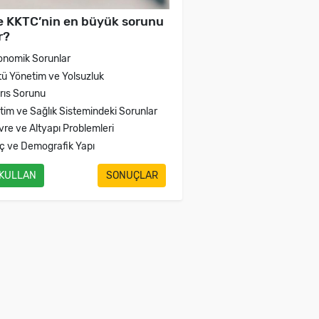
e KKTC’nin en büyük sorunu
r?
onomik Sorunlar
tü Yönetim ve Yolsuzluk
brıs Sorunu
itim ve Sağlık Sistemindeki Sorunlar
vre ve Altyapı Problemleri
ç ve Demografik Yapı
 KULLAN
SONUÇLAR