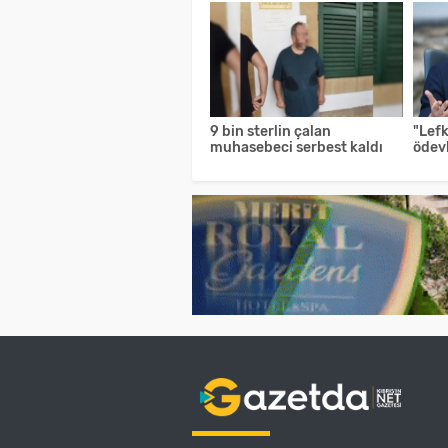
9 bin sterlin çalan
"Lefk
muhasebeci serbest kaldı
ödevl