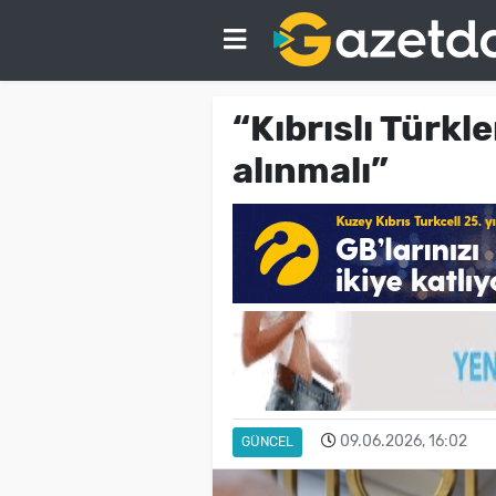
“Kıbrıslı Türkle
alınmalı”
09.06.2026, 16:02
GÜNCEL