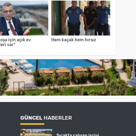
oşa için açık ev
Hem kaçak hem hırsız
eri var"
GÜNCEL
HABERLER
Sıcakta çalışan işçiyi