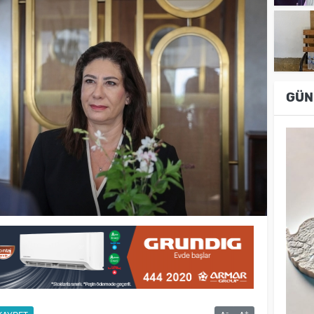
GÜN
-
+