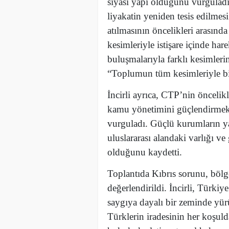
siyasi yapı olduğunu vurguladı
liyakatin yeniden tesis edilmes
atılmasının öncelikleri arasında
kesimleriyle istişare içinde hare
buluşmalarıyla farklı kesimlerin
“Toplumun tüm kesimleriyle bir
İncirli ayrıca, CTP’nin öncelikl
kamu yönetimini güçlendirmek 
vurguladı. Güçlü kurumların ya
uluslararası alandaki varlığı v
olduğunu kaydetti.
Toplantıda Kıbrıs sorunu, bölg
değerlendirildi. İncirli, Türkiye
saygıya dayalı bir zeminde yür
Türklerin iradesinin her koşulda