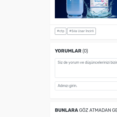
#ctp
#Sıla Usar İncirli
YORUMLAR
(0)
BUNLARA
GÖZ ATMADAN G