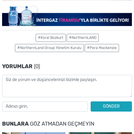
#Koral Bozkurt
#NorthernLAND
#NorthernLand Group Yönetim Kurulu
#Pera Mackenzie
YORUMLAR
(0)
GÖNDER
BUNLARA
GÖZ ATMADAN GEÇMEYIN