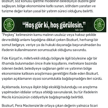
Bozkurt, söz konusu işletme modelinin belediyeye düzenli gelir
sağlayan, bölge ekonomisine katkı sunan, istihdam yaratan ve
turizme değer katan yasal bir yatırım süreci olduğunu belirtti.
“Peşkeş” kelimesinin kamu malının usulsüz veya haksız şekilde
devredildiği anlamı taşıdığına dikkat çeken Bozkurt, herhangi bir
somut belgeye, veriye ya da hukuki dayanağa başvurulmadan bu
ifadenin kullanılmasının sorumsuzluk olduğunu savundu.
Fide Kürşat’ın, milletvekili olduğu bölgeyle ilgili böylesine ağır bir
ithamda bulunmadan önce ihale koşullarını, metrekare bazında
ödenen bedeli, belediyeye sağlanan geliri ve yatırımın bölge
ekonomisine katkısını araştırması gerektiğini ifade eden Bozkurt,
yapılan açıklamanın siyasi sorumlulukla bağdaşmadığını ileri sürdü.
Açıklamada, konuya ilişkin bilgi eksikliği bulunduğu ve araştırma
yapılmadan iddialar ortaya atıldığı savunularak, bu tür ifadelerin
Meclis kürsüsünün ciddiyetiyle bağdaşmadığı belirtildi.
Bozkurt, Pera Mackenzie’de ortaya çıkan değerin yalnızca ticari