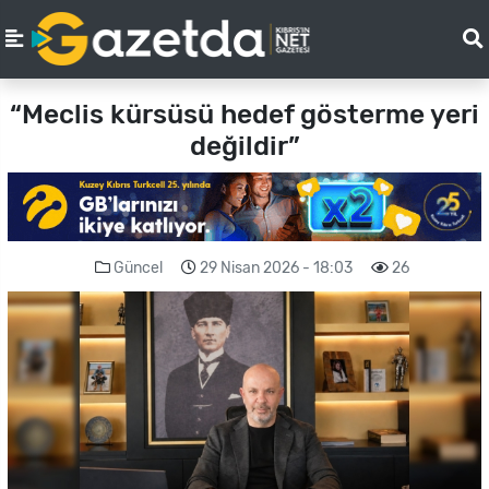
“Meclis kürsüsü hedef gösterme yeri
değildir”
Güncel
29 Nisan 2026 - 18:03
26