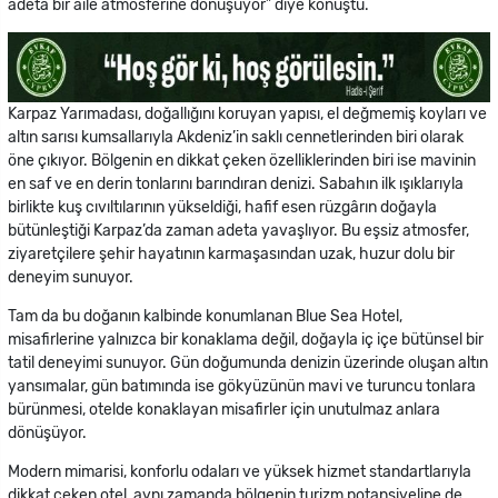
adeta bir aile atmosferine dönüşüyor” diye konuştu.
Karpaz Yarımadası, doğallığını koruyan yapısı, el değmemiş koyları ve
altın sarısı kumsallarıyla Akdeniz’in saklı cennetlerinden biri olarak
öne çıkıyor. Bölgenin en dikkat çeken özelliklerinden biri ise mavinin
en saf ve en derin tonlarını barındıran denizi. Sabahın ilk ışıklarıyla
birlikte kuş cıvıltılarının yükseldiği, hafif esen rüzgârın doğayla
bütünleştiği Karpaz’da zaman adeta yavaşlıyor. Bu eşsiz atmosfer,
ziyaretçilere şehir hayatının karmaşasından uzak, huzur dolu bir
deneyim sunuyor.
Tam da bu doğanın kalbinde konumlanan Blue Sea Hotel,
misafirlerine yalnızca bir konaklama değil, doğayla iç içe bütünsel bir
tatil deneyimi sunuyor. Gün doğumunda denizin üzerinde oluşan altın
yansımalar, gün batımında ise gökyüzünün mavi ve turuncu tonlara
bürünmesi, otelde konaklayan misafirler için unutulmaz anlara
dönüşüyor.
Modern mimarisi, konforlu odaları ve yüksek hizmet standartlarıyla
dikkat çeken otel, aynı zamanda bölgenin turizm potansiyeline de