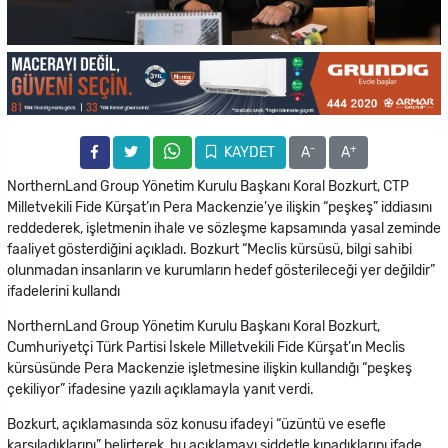
-
+
KAYDET
A
A
NorthernLand Group Yönetim Kurulu Başkanı Koral Bozkurt, CTP
Milletvekili Fide Kürşat’ın Pera Mackenzie’ye ilişkin “peşkeş” iddiasını
reddederek, işletmenin ihale ve sözleşme kapsamında yasal zeminde
faaliyet gösterdiğini açıkladı. Bozkurt “Meclis kürsüsü, bilgi sahibi
olunmadan insanların ve kurumların hedef gösterileceği yer değildir”
ifadelerini kullandı
NorthernLand Group Yönetim Kurulu Başkanı Koral Bozkurt,
Cumhuriyetçi Türk Partisi İskele Milletvekili Fide Kürşat’ın Meclis
kürsüsünde Pera Mackenzie işletmesine ilişkin kullandığı “peşkeş
çekiliyor” ifadesine yazılı açıklamayla yanıt verdi.
Bozkurt, açıklamasında söz konusu ifadeyi “üzüntü ve esefle
karşıladıklarını” belirterek, bu açıklamayı şiddetle kınadıklarını ifade