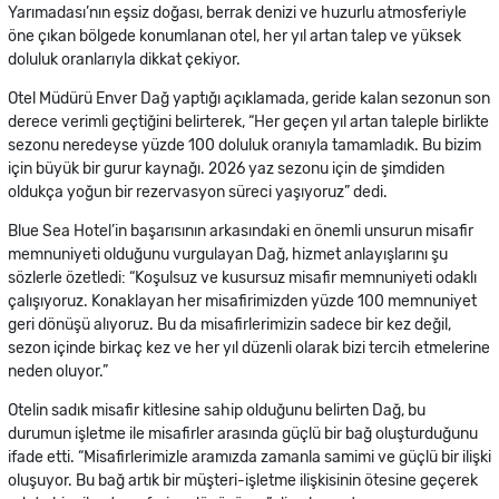
Yarımadası’nın eşsiz doğası, berrak denizi ve huzurlu atmosferiyle
öne çıkan bölgede konumlanan otel, her yıl artan talep ve yüksek
doluluk oranlarıyla dikkat çekiyor.
Otel Müdürü Enver Dağ yaptığı açıklamada, geride kalan sezonun son
derece verimli geçtiğini belirterek, “Her geçen yıl artan taleple birlikte
sezonu neredeyse yüzde 100 doluluk oranıyla tamamladık. Bu bizim
için büyük bir gurur kaynağı. 2026 yaz sezonu için de şimdiden
oldukça yoğun bir rezervasyon süreci yaşıyoruz” dedi.
Blue Sea Hotel’in başarısının arkasındaki en önemli unsurun misafir
memnuniyeti olduğunu vurgulayan Dağ, hizmet anlayışlarını şu
sözlerle özetledi: “Koşulsuz ve kusursuz misafir memnuniyeti odaklı
çalışıyoruz. Konaklayan her misafirimizden yüzde 100 memnuniyet
geri dönüşü alıyoruz. Bu da misafirlerimizin sadece bir kez değil,
sezon içinde birkaç kez ve her yıl düzenli olarak bizi tercih etmelerine
neden oluyor.”
Otelin sadık misafir kitlesine sahip olduğunu belirten Dağ, bu
durumun işletme ile misafirler arasında güçlü bir bağ oluşturduğunu
ifade etti. “Misafirlerimizle aramızda zamanla samimi ve güçlü bir ilişki
oluşuyor. Bu bağ artık bir müşteri-işletme ilişkisinin ötesine geçerek