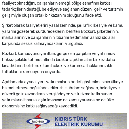
faaliyet olmadığını, çalışanların emeği, bölge esnafının katkısı,
tedarikçilerin desteği, belediyeye sağlanan düzenli gelir ve turizmin
gelişimiyle oluşan ortak bir kazanım olduğunu ifade etti.
Şirket olarak faaliyetlerini yasal zeminde, şeffaflık ilkesiyle ve kamu
yararını gözeterek sürdüreceklerini belirten Bozkurt, şirketlerinin,
markalarının ve çalışanlarının itibarını hedef alan asılsız iddialar
karşısında sessiz kalmayacaklarını vurguladı.
Bozkurt, kamuoyunu yanıltan, gerçekleri çarpıtan ve yatırımcıyı
haksız şekilde töhmet altında bırakan açıklamaları bir kez daha
kınadıklarını belirterek, tüm hukuki ve kurumsal haklarını saklı
tuttuklarını kamuoyuna duyurdu.
Açıklamada ayrıca, yerli yatırımcıların hedef gösterilmesinin ülkeye
hizmet etmeyeceği ifade edilerek, istihdam sağlayan, belediyeye
düzenli gelir kazandıran, vergi ödeyen ve turizme katkı sunan
yatırımların itibarsızlaştırılmasının ne kamu yararına ne de ülke
ekonomisine katkı sağlayacağı kaydedildi.