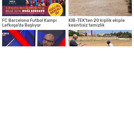
FC Barcelona Futbol Kampı
KIB-TEK'ten 20 kişilik ekiple
Lefkoşa’da Başlıyor
kesintisiz temizlik
“Kıbrıs’ın hikâyesini başkaları
Sıcakta çalışan işçiyi Bakan
değil, biz anlatmalıyız”
yakaladı
Künye
İletişim
RSS
Copyright © 2026