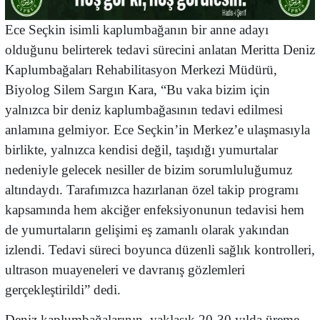
Ece Seçkin isimli kaplumbağanın bir anne adayı
olduğunu belirterek tedavi sürecini anlatan Meritta Deniz
Kaplumbağaları Rehabilitasyon Merkezi Müdürü,
Biyolog Silem Sargın Kara, “Bu vaka bizim için
yalnızca bir deniz kaplumbağasının tedavi edilmesi
anlamına gelmiyor. Ece Seçkin’in Merkez’e ulaşmasıyla
birlikte, yalnızca kendisi değil, taşıdığı yumurtalar
nedeniyle gelecek nesiller de bizim sorumluluğumuz
altındaydı. Tarafımızca hazırlanan özel takip programı
kapsamında hem akciğer enfeksiyonunun tedavisi hem
de yumurtaların gelişimi eş zamanlı olarak yakından
izlendi. Tedavi süreci boyunca düzenli sağlık kontrolleri,
ultrason muayeneleri ve davranış gözlemleri
gerçekleştirildi” dedi.
Deniz kaplumbağalarının, yaklaşık 20-30 yılda üreme