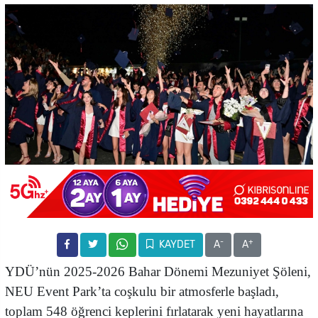
-
+
KAYDET
A
A
YDÜ’nün 2025-2026 Bahar Dönemi Mezuniyet Şöleni,
NEU Event Park’ta coşkulu bir atmosferle başladı,
toplam 548 öğrenci keplerini fırlatarak yeni hayatlarına