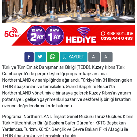
-
+
KAYDET
A
A
Türkiye Tüm Emlak Danışmanları Birliği (TEDB), Kuzey Kıbrıs Türk
Cumhuriyeti’nde gerçekleştirdiği program kapsamında
NorthernLAND ev sahipliğinde ağırlandı. Türkiye’nin 81 ilinden gelen
TEDB il başkanları ve temsilcileri, Grand Sapphire Resort’ta
NorthernLAND yönetimiyle bir araya gelerek Kuzey Kıbrıs’ın yatırım
potansiyeli, gelişen gayrimenkul pazarı ve sektörel iş birliği fırsatları
üzerine değerlendirmelerde bulundu.
Programa; NorthernLAND İnşaat Genel Müdürü Taruz Güçlüer, Kıbrıs
Türk Müteahhitler Birliği Başkanı Cafer Gürcafer, KKTC Başbakan
Yardımcısı, Turizm, Kültür, Gençlik ve Çevre Bakanı Fikri Ataoğlu ile
TEDB il başkanları ve temsilcileri katıldı.