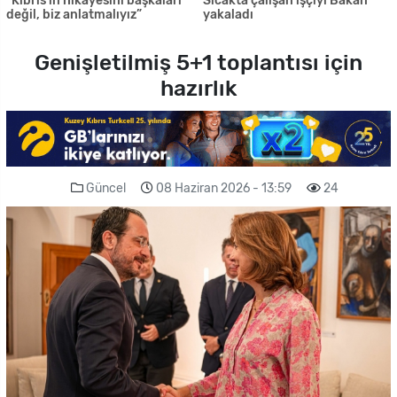
“Kıbrıs’ın hikâyesini başkaları
Sıcakta çalışan işçiyi Bakan
değil, biz anlatmalıyız”
yakaladı
Genişletilmiş 5+1 toplantısı için
hazırlık
Güncel
08 Haziran 2026 - 13:59
24