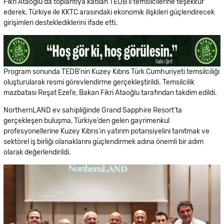
Fikri Ataoğlu da toplantıya katılan TEDB il temsilcilerine teşekkür
ederek, Türkiye ile KKTC arasındaki ekonomik ilişkileri güçlendirecek
girişimleri desteklediklerini ifade etti.
Program sonunda TEDB’nin Kuzey Kıbrıs Türk Cumhuriyeti temsilciliği
oluşturularak resmi görevlendirme gerçekleştirildi. Temsilcilik
mazbatası Reşat Ezel’e, Bakan Fikri Ataoğlu tarafından takdim edildi.
NorthernLAND ev sahipliğinde Grand Sapphire Resort’ta
gerçekleşen buluşma, Türkiye’den gelen gayrimenkul
profesyonellerine Kuzey Kıbrıs’ın yatırım potansiyelini tanıtmak ve
sektörel iş birliği olanaklarını güçlendirmek adına önemli bir adım
olarak değerlendirildi.