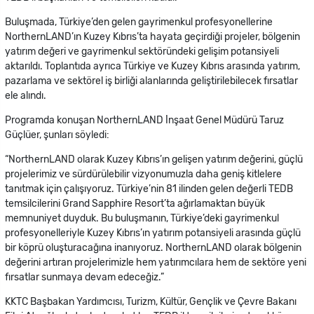
Buluşmada, Türkiye’den gelen gayrimenkul profesyonellerine
NorthernLAND’ın Kuzey Kıbrıs’ta hayata geçirdiği projeler, bölgenin
yatırım değeri ve gayrimenkul sektöründeki gelişim potansiyeli
aktarıldı. Toplantıda ayrıca Türkiye ve Kuzey Kıbrıs arasında yatırım,
pazarlama ve sektörel iş birliği alanlarında geliştirilebilecek fırsatlar
ele alındı.
Programda konuşan NorthernLAND İnşaat Genel Müdürü Taruz
Güçlüer, şunları söyledi:
“NorthernLAND olarak Kuzey Kıbrıs’ın gelişen yatırım değerini, güçlü
projelerimiz ve sürdürülebilir vizyonumuzla daha geniş kitlelere
tanıtmak için çalışıyoruz. Türkiye’nin 81 ilinden gelen değerli TEDB
temsilcilerini Grand Sapphire Resort’ta ağırlamaktan büyük
memnuniyet duyduk. Bu buluşmanın, Türkiye’deki gayrimenkul
profesyonelleriyle Kuzey Kıbrıs’ın yatırım potansiyeli arasında güçlü
bir köprü oluşturacağına inanıyoruz. NorthernLAND olarak bölgenin
değerini artıran projelerimizle hem yatırımcılara hem de sektöre yeni
fırsatlar sunmaya devam edeceğiz.”
KKTC Başbakan Yardımcısı, Turizm, Kültür, Gençlik ve Çevre Bakanı