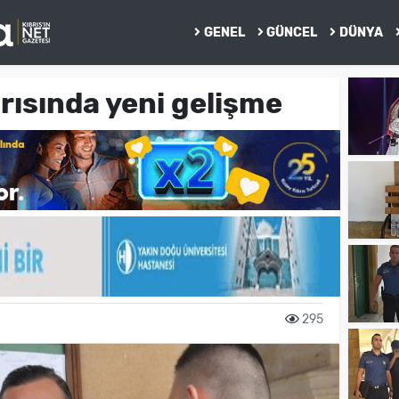
GENEL
GÜNCEL
DÜNYA
ırısında yeni gelişme
295