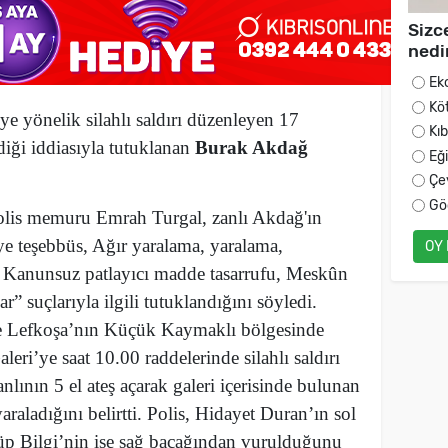
Sizc
nedi
Ek
Kö
e yönelik silahlı saldırı düzenleyen 17
Kı
diği iddiasıyla tutuklanan
Burak Akdağ
Eğ
Çe
Gö
olis memuru Emrah Turgal, zanlı Akdağ'ın
teşebbüs, Ağır yaralama, yaralama,
OY
u, Kanunsuz patlayıcı madde tasarrufu, Meskûn
” suçlarıyla ilgili tutuklandığını söyledi.
de Lefkoşa’nın Küçük Kaymaklı bölgesinde
eri’ye saat 10.00 raddelerinde silahlı saldırı
anlının 5 el ateş açarak galeri içerisinde bulunan
raladığını belirtti. Polis, Hidayet Duran’ın sol
üp Bilgi’nin ise sağ bacağından vurulduğunu