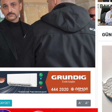
GÜN
-
+
KAYDET
A
A