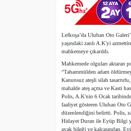
Lefkoşa’da Uluhan Oto Galeri’y
yaşındaki zanlı A.K'yi azmettir
mahkemeye çıkarıldı.
Mahkemede olguları aktaran p
“Tahammülden adam öldürmeye 
Kanunsuz ateşli silah tasarruf
mahalde ateş açma ve Kasti hasar
Polis, A.K'nin 6 Ocak tarihin
faaliyet gösteren Uluhan Oto Gal
düzenlendiğini belirtti. Polis, z
Hidayet Duran ile Eyüp Bilgi ya
ayak bileği ve kalçasından, Ey