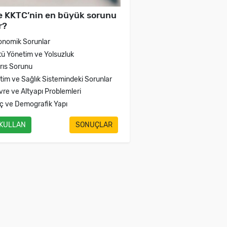
e KKTC’nin en büyük sorunu
r?
onomik Sorunlar
tü Yönetim ve Yolsuzluk
brıs Sorunu
itim ve Sağlık Sistemindeki Sorunlar
vre ve Altyapı Problemleri
ç ve Demografik Yapı
 KULLAN
SONUÇLAR