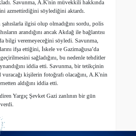
ıkladı. Savunma, A.K'nin müvekkili hakkında
ni azmettirdiğini söylediğini aktardı.
ahıslarla ilgisi olup olmadığını sordu, polis
ahısların arandığını ancak Akdağ ile bağlantısı
da bilgi veremeyeceğini söyledi. Savunma,
arını ifşa ettiğini, İskele ve Gazimağusa’da
eçirilmesini sağladığını, bu nedenle tehditler
nandığını iddia etti. Savunma, bir tetikçinin
 vuracağı kişilerin fotoğrafı olacağını, A.K'nin
etten aldığını iddia etti.
iren Yargıç Şevket Gazi zanlının bir gün
verdi.