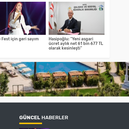
 Fest için geri sayım
Hasipoğlu: “Yeni asgari
ücret aylık net 61 bin 677 TL
olarak kesinleşti”
GÜNCEL
HABERLER