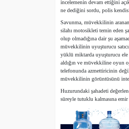
incelemenin devam ettiğini aç
ne dediğini sordu, polis kendisi
Savunma, müvekkilinin aranan ş
silahı motosikleti temin eden ş
olup olmadığına dair şu aşama
müvekkilinin uyuşturucu satıcıl
yüklü miktarda uyuşturucu ele g
aldığın ve müvekkiline oyun oy
telefonunda azmettiricinin değil
müvekkilinin görüntüsünü intern
Huzurundaki şahadeti değerlend
süreyle tutuklu kalmasına emir 