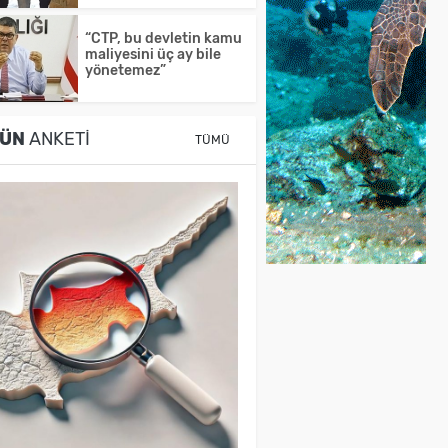
“CTP, bu devletin kamu
maliyesini üç ay bile
yönetemez”
ÜN
ANKETI
TÜMÜ