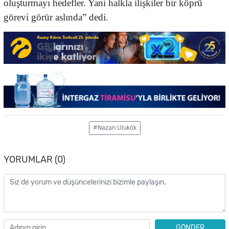
oluşturmayı hedefler. Yani halkla ilişkiler bir köprü
görevi görür aslında” dedi.
#Nazan Ulukök
YORUMLAR (0)
GÖNDER