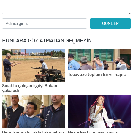
GÖNDER
BUNLARA GÖZ ATMADAN GEÇMEYIN
Tecavüze toplam 55 yıl hapis
Sıcakta çalışan işçiyi Bakan
yakaladı
Genç kadını bıçakla takip etmiş
Girne Fest için geri sayım