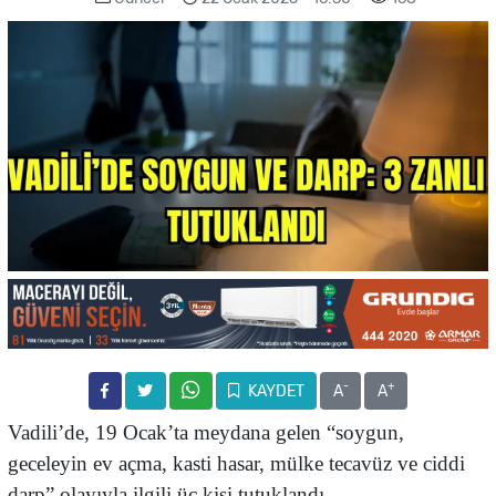
-
+
KAYDET
A
A
Vadili’de, 19 Ocak’ta meydana gelen “soygun,
geceleyin ev açma, kasti hasar, mülke tecavüz ve ciddi
darp” olayıyla ilgili üç kişi tutuklandı.