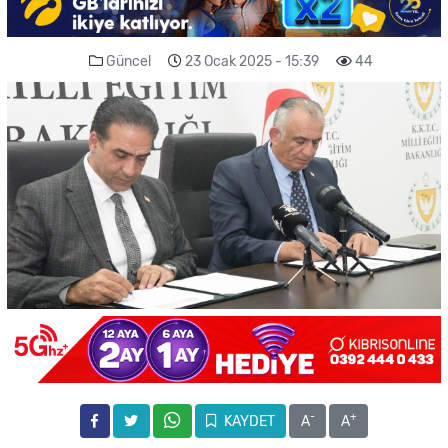
Güncel
23 Ocak 2025 - 15:39
44
-
+
KAYDET
A
A