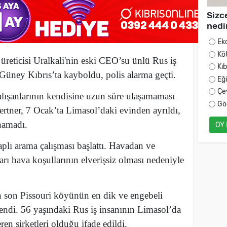
Sizc
nedi
Ek
Kö
eticisi Uralkali'nin eski CEO’su ünlü Rus iş
Kı
üney Kıbrıs’ta kayboldu, polis alarma geçti.
Eğ
Çe
alışanlarının kendisine uzun süre ulaşamaması
Gö
ertner, 7 Ocak’ta Limasol’daki evinden ayrıldı,
namadı.
OY
aplı arama çalışması başlattı. Havadan ve
rı hava koşullarının elverişsiz olması nedeniyle
 son Pissouri köyünün en dik ve engebeli
lendi. 56 yaşındaki Rus iş insanının Limasol’da
ren şirketleri olduğu ifade edildi.