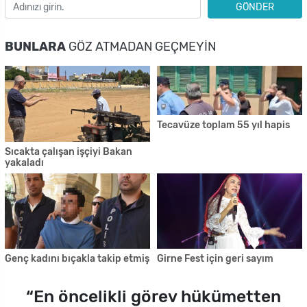
GÖNDER
BUNLARA
GÖZ ATMADAN GEÇMEYIN
Tecavüze toplam 55 yıl hapis
Sıcakta çalışan işçiyi Bakan
yakaladı
Genç kadını bıçakla takip etmiş
Girne Fest için geri sayım
“En öncelikli görev hükümetten