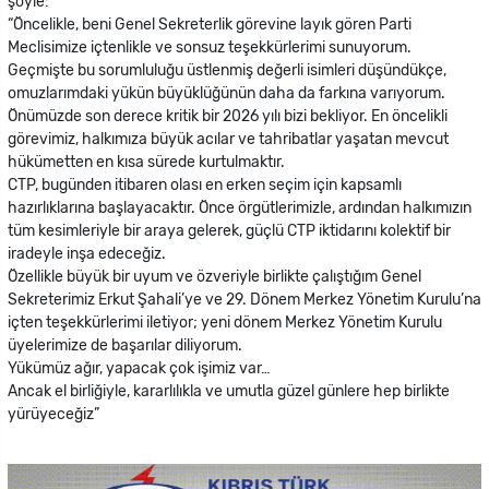
şöyle:
“Öncelikle, beni Genel Sekreterlik görevine layık gören Parti
Meclisimize içtenlikle ve sonsuz teşekkürlerimi sunuyorum.
Geçmişte bu sorumluluğu üstlenmiş değerli isimleri düşündükçe,
omuzlarımdaki yükün büyüklüğünün daha da farkına varıyorum.
Önümüzde son derece kritik bir 2026 yılı bizi bekliyor. En öncelikli
görevimiz, halkımıza büyük acılar ve tahribatlar yaşatan mevcut
hükümetten en kısa sürede kurtulmaktır.
CTP, bugünden itibaren olası en erken seçim için kapsamlı
hazırlıklarına başlayacaktır. Önce örgütlerimizle, ardından halkımızın
tüm kesimleriyle bir araya gelerek, güçlü CTP iktidarını kolektif bir
iradeyle inşa edeceğiz.
Özellikle büyük bir uyum ve özveriyle birlikte çalıştığım Genel
Sekreterimiz Erkut Şahali’ye ve 29. Dönem Merkez Yönetim Kurulu’na
içten teşekkürlerimi iletiyor; yeni dönem Merkez Yönetim Kurulu
üyelerimize de başarılar diliyorum.
Yükümüz ağır, yapacak çok işimiz var…
Ancak el birliğiyle, kararlılıkla ve umutla güzel günlere hep birlikte
yürüyeceğiz”