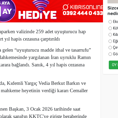
Sizc
nedi
Ek
Kö
aparken valizinde 259 adet uyuşturucu hap
Kı
 yıl hapis cezasına çarptırıldı
Eğ
Çe
gelen “uyuşturucu madde ithal ve tasarrufu”
Gö
ahkemesinde yargılanan İran uyruklu Ramın
rara bağlandı. Sanık, 4 yıl hapis cezasına
OY
da, Kıdemli Yargıç Vedia Berkut Barkın ve
mahkeme heyetinin verdiği kararı Cemaller
inen Başkan, 3 Ocak 2026 tarihinde saat
olarak sanığın KKTC'ye girişte beraberinde