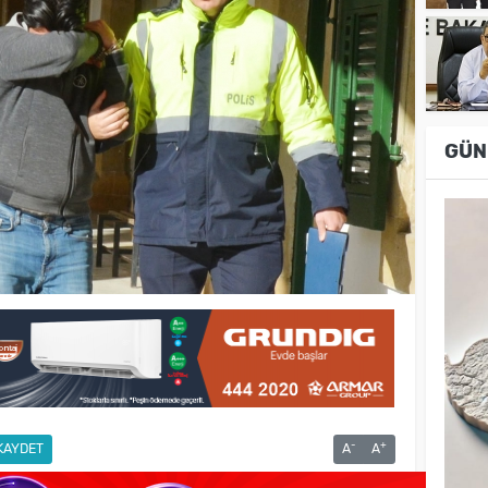
GÜN
-
+
KAYDET
A
A