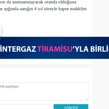
ktarın da azımsanmayacak oranda olduğuna
ar ışığında sanığın 4 yıl süreyle hapse mahkûm
GÖNDER