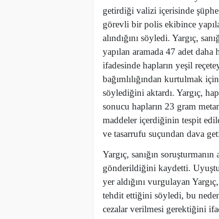
getirdiği valizi içerisinde şüp
görevli bir polis ekibince yap
alındığını söyledi. Yargıç, san
yapılan aramada 47 adet daha h
ifadesinde hapların yeşil reçet
bağımlılığından kurtulmak için 
söylediğini aktardı. Yargıç, hap
sonucu hapların 23 gram meta
maddeler içerdiğinin tespit edi
ve tasarrufu suçundan dava geti
Yargıç, sanığın soruşturmanın 
gönderildiğini kaydetti. Uyuştu
yer aldığını vurgulayan Yargıç
tehdit ettiğini söyledi, bu nede
cezalar verilmesi gerektiğini ifa