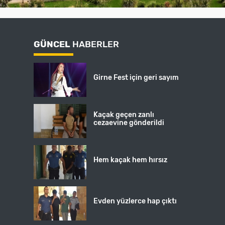
GÜNCEL
HABERLER
Girne Fest için geri sayım
Kaçak geçen zanlı
cezaevine gönderildi
Hem kaçak hem hırsız
Evden yüzlerce hap çıktı