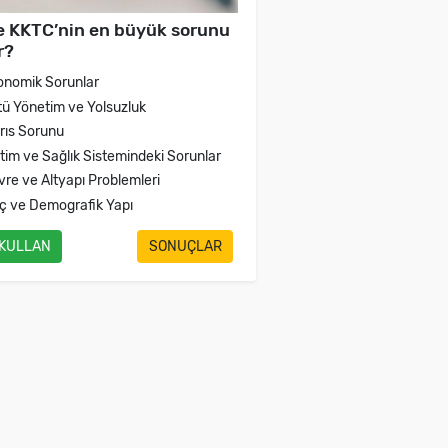
e KKTC’nin en büyük sorunu
r?
onomik Sorunlar
tü Yönetim ve Yolsuzluk
brıs Sorunu
itim ve Sağlık Sistemindeki Sorunlar
vre ve Altyapı Problemleri
ç ve Demografik Yapı
 KULLAN
SONUÇLAR