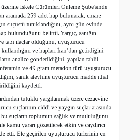
he üzerine İskele Cürümleri Önleme Şube'sinde
ılan aramada 259 adet hap bulunarak, emare
ığın suçüstü tutuklandığını, aynı gün evinde
ap bulunduğunu belirtti. Yargıç, sanığın
eye tabi ilaçlar olduğunu, uyuşturucu
kullandığını ve hapları İran’dan getirdiğini
ların analize gönderildiğini, yapılan tahlil
mfetamin ve 49 gram metadon türü uyuşturucu
ldiğini, sanık aleyhine uyuşturucu madde ithal
rildiğini kaydetti.
ardından tutuklu yargılanmak üzere cezaevine
rucu suçlarının ciddi ve yaygın suçlar arasında
, bu suçların toplumun sağlık ve mutluluğunu
nle kamu yararı gözetilerek etkin ve caydırıcı
de etti. Ele geçirilen uyuşturucu türlerinin en