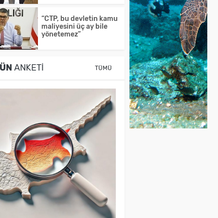
“CTP, bu devletin kamu
maliyesini üç ay bile
yönetemez”
ÜN
ANKETI
TÜMÜ