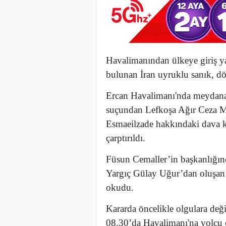
Havalimanından ülkeye giriş y
bulunan İran uyruklu sanık, dört
Ercan Havalimanı'nda meydana 
suçundan Lefkoşa Ağır Ceza M
Esmaeilzade hakkındaki dava ka
çarptırıldı.
Füsun Cemaller’in başkanlığın
Yargıç Gülay Uğur’dan oluşan 
okudu.
Kararda öncelikle olgulara değ
08.30’da Havalimanı'na yolcu 