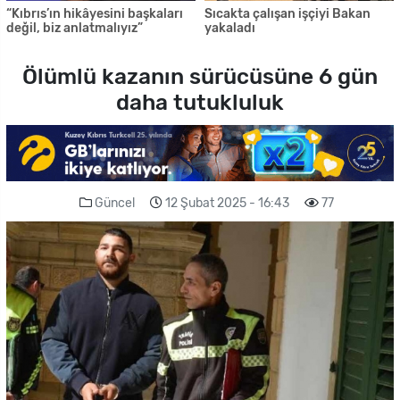
“Kıbrıs’ın hikâyesini başkaları
Sıcakta çalışan işçiyi Bakan
değil, biz anlatmalıyız”
yakaladı
Ölümlü kazanın sürücüsüne 6 gün
daha tutukluluk
Güncel
12 Şubat 2025 - 16:43
77