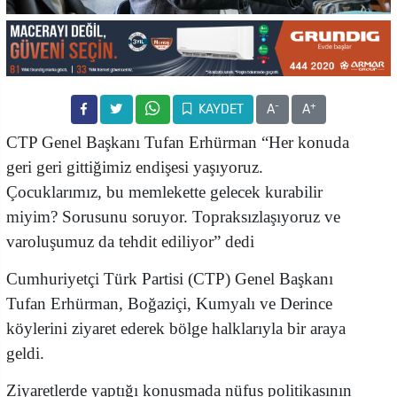
-
+
KAYDET
A
A
CTP Genel Başkanı Tufan Erhürman “Her konuda
geri geri gittiğimiz endişesi yaşıyoruz.
Çocuklarımız, bu memlekette gelecek kurabilir
miyim? Sorusunu soruyor. Topraksızlaşıyoruz ve
varoluşumuz da tehdit ediliyor” dedi
Cumhuriyetçi Türk Partisi (CTP) Genel Başkanı
Tufan Erhürman, Boğaziçi, Kumyalı ve Derince
köylerini ziyaret ederek bölge halklarıyla bir araya
geldi.
Ziyaretlerde yaptığı konuşmada nüfus politikasının