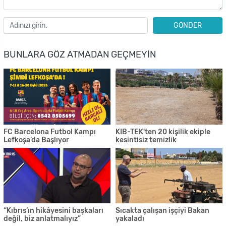
GÖNDER
BUNLARA GÖZ ATMADAN GEÇMEYIN
FC Barcelona Futbol Kampı
KIB-TEK'ten 20 kişilik ekiple
Lefkoşa’da Başlıyor
kesintisiz temizlik
“Kıbrıs’ın hikâyesini başkaları
Sıcakta çalışan işçiyi Bakan
değil, biz anlatmalıyız”
yakaladı