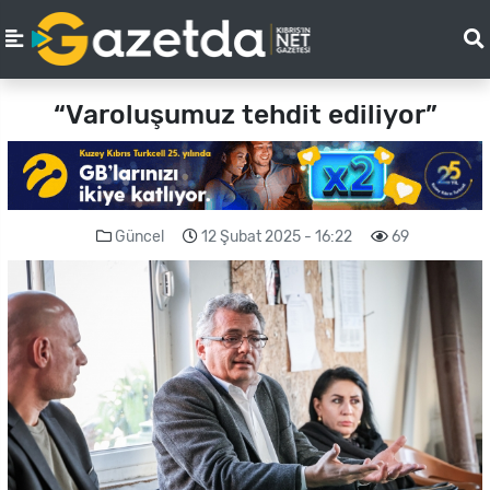
“Varoluşumuz tehdit ediliyor”
Güncel
12 Şubat 2025 - 16:22
69