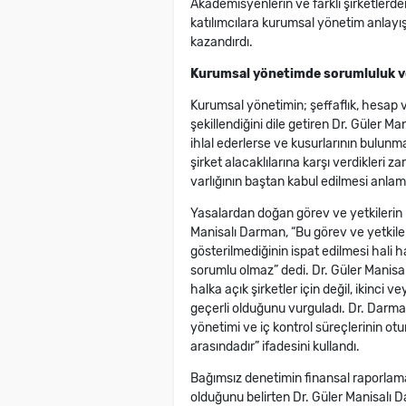
Akademisyenlerin ve farklı şirketlerde
katılımcılara kurumsal yönetim anlayı
kazandırdı.
Kurumsal yönetimde sorumluluk ve ş
Kurumsal yönetimin; şeffaflık, hesap ver
şekillendiğini dile getiren Dr. Güler M
ihlal ederlerse ve kusurlarının bulunm
şirket alacaklılarına karşı verdikleri
varlığının baştan kabul edilmesi anlamı
Yasalardan doğan görev ve yetkilerin b
Manisalı Darman, “Bu görev ve yetkile
gösterilmediğinin ispat edilmesi hali har
sorumlu olmaz” dedi. Dr. Güler Manisa
halka açık şirketler için değil, ikinci 
geçerli olduğunu vurguladı. Dr. Darman “
yönetimi ve iç kontrol süreçlerinin o
arasındadır” ifadesini kullandı.
Bağımsız denetimin finansal raporlama
olduğunu belirten Dr. Güler Manisalı D