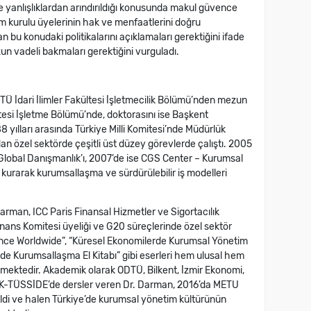
ve yanlışlıklardan arındırıldığı konusunda makul güvence
im kurulu üyelerinin hak ve menfaatlerini doğru
n bu konudaki politikalarını açıklamaları gerektiğini ifade
zun vadeli bakmaları gerektiğini vurguladı.
TÜ İdari İlimler Fakültesi İşletmecilik Bölümü’nden mezun
tesi İşletme Bölümü’nde, doktorasını ise Başkent
yılları arasında Türkiye Milli Komitesi’nde Müdürlük
n özel sektörde çeşitli üst düzey görevlerde çalıştı. 2005
 Global Danışmanlık’ı, 2007’de ise CGS Center – Kurumsal
i kurarak kurumsallaşma ve sürdürülebilir iş modelleri
Darman, ICC Paris Finansal Hizmetler ve Sigortacılık
nans Komitesi üyeliği ve G20 süreçlerinde özel sektör
nance Worldwide”, “Küresel Ekonomilerde Kurumsal Yönetim
inde Kurumsallaşma El Kitabı” gibi eserleri hem ulusal hem
ilmektedir. Akademik olarak ODTÜ, Bilkent, İzmir Ekonomi,
TAK-TÜSSİDE’de dersler veren Dr. Darman, 2016’da METU
di ve halen Türkiye’de kurumsal yönetim kültürünün