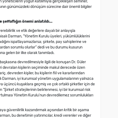
n yöneticilerin yoğun katılımıyla gerçekleşen seminer,
şının günümüzdeki dönüşüm sürecine dair önemli bilgiler
effaflığın önemi anlatıldı...
ebilirlik ve etik değerlere dayalı bir anlayışla
anisalı Darman, “Yönetim Kurulu üyeleri, yükümlülüklerini
adığını ispatlayamazlarsa; şirkete, pay sahiplerine ve
 zarardan sorumlu olurlar” dedi ve bu durumu kusurun
na gelen bir ilke olarak tanımladı.
aşkasına devredilmesiyle ilgili de konuşan Dr. Güler
ri devralan kişilerin seçiminde makul derecede özen
iç, devreden kişiler, bu kişilerin fiil ve kararlarından
lı Darman, iyi kurumsal yönetim uygulamalarının yalnızca
veya üçüncü kuşaklara geçmiş ve çok ortaklı şirketler için de
Şirket stratejilerinin belirlenmesi, iyi bir kurumsal risk
turtulması Yönetim Kurulu’nun devredilemez sorumlulukları
ya güvenilirlik kazandırmak açısından kritik bir aşama
arman, bu denetimin yatırımcılar, kredi verenler ve diğer