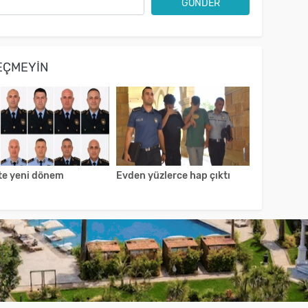
GÖNDER
EÇMEYIN
ste yeni dönem
Evden yüzlerce hap çıktı