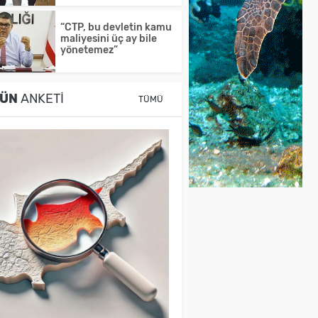
“CTP, bu devletin kamu
maliyesini üç ay bile
yönetemez”
ÜN
ANKETI
TÜMÜ