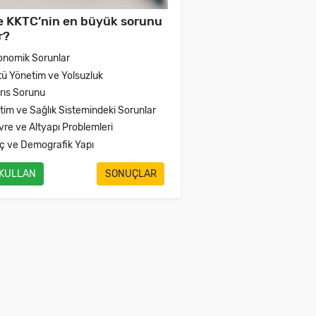
e KKTC’nin en büyük sorunu
r?
onomik Sorunlar
tü Yönetim ve Yolsuzluk
brıs Sorunu
itim ve Sağlık Sistemindeki Sorunlar
vre ve Altyapı Problemleri
ç ve Demografik Yapı
 KULLAN
SONUÇLAR