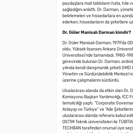
paydaşlara mali tabloların hata, hile 
sağladığını anlattı. Dr. Darman, yönet
belirlemeleri ve hissedarlara en azında
ederken, hissedarların da şirketlere u
Dr. Güler Manisalı Darman kimdir?
Dr. Güler Manisalı Darman, 1979’da OD
oldu. Yüksek lisansını Ankara Üniversi
Üniversitesi’nde tamamladı. 1980-1988 
görevinde bulunan Dr. Darman, ardında
yılında kendi danışmanlık şirketi GMD
Yönetim ve Sürdürülebilirlik Merkezi’n
üzerine çalışmalarını sürdürdü.
Uluslararası alanda da etkin olan Dr. 
Komisyonu Başkan Yardımcılığı, ICC Fi
temsilciliği yaptı. “Corporate Gover
Anlayışı ve Türkiye” ve “Aile Şirketler
uluslararası alanda referans kabul ed
OSTİM Teknik üniversiteleri ile TÜBİ
TECHBAN tarafından onursal üye seçil