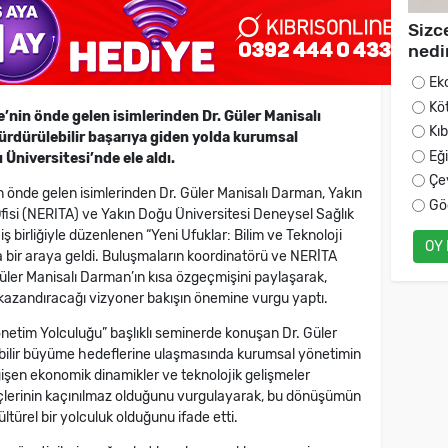
Sizc
nedi
Ek
Kö
nin önde gelen isimlerinden Dr. Güler Manisalı
Kı
rdürülebilir başarıya giden yolda kurumsal
Eğ
Üniversitesi’nde ele aldı.
Çe
 önde gelen isimlerinden Dr. Güler Manisalı Darman, Yakın
Gö
Ofisi (NERITA) ve Yakın Doğu Üniversitesi Deneysel Sağlık
ş birliğiyle düzenlenen “Yeni Ufuklar: Bilim ve Teknoloji
OY
a bir araya geldi. Buluşmaların koordinatörü ve NERİTA
Güler Manisalı Darman’ın kısa özgeçmişini paylaşarak,
azandıracağı vizyoner bakışın önemine vurgu yaptı.
netim Yolculuğu” başlıklı seminerde konuşan Dr. Güler
ebilir büyüme hedeflerine ulaşmasında kurumsal yönetimin
işen ekonomik dinamikler ve teknolojik gelişmeler
çlerinin kaçınılmaz olduğunu vurgulayarak, bu dönüşümün
türel bir yolculuk olduğunu ifade etti.