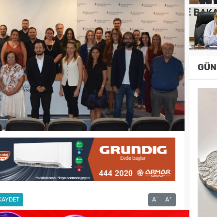
GÜN
-
+
KAYDET
A
A