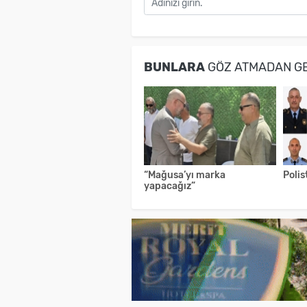
BUNLARA
GÖZ ATMADAN G
“Mağusa’yı marka
Poli
yapacağız”